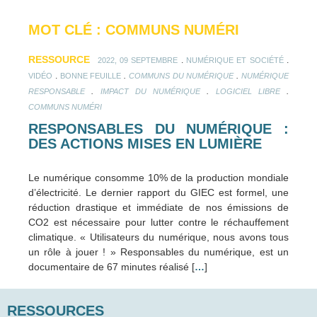
MOT CLÉ : COMMUNS NUMÉRI
RESSOURCE
.
.
2022, 09 SEPTEMBRE
NUMÉRIQUE ET SOCIÉTÉ
.
.
.
VIDÉO
BONNE FEUILLE
COMMUNS DU NUMÉRIQUE
NUMÉRIQUE
.
.
.
RESPONSABLE
IMPACT DU NUMÉRIQUE
LOGICIEL LIBRE
COMMUNS NUMÉRI
RESPONSABLES DU NUMÉRIQUE :
DES ACTIONS MISES EN LUMIÈRE
Le numérique consomme 10% de la production mondiale
d’électricité. Le dernier rapport du GIEC est formel, une
réduction drastique et immédiate de nos émissions de
CO2 est nécessaire pour lutter contre le réchauffement
climatique. « Utilisateurs du numérique, nous avons tous
un rôle à jouer ! » Responsables du numérique, est un
documentaire de 67 minutes réalisé [
…
]
RESSOURCES