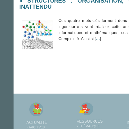
« STRUCTURES : ORGANISATION,
INATTENDU
Ces quatre mots-clés forment donc l
ingénieur-e-s vont réaliser cette 
informatiques et mathématiques, ces 
Complexité: Ainsi si [
…
]
RESSOURCES
ACTUALITÉ
> THÉMATIQUE
> ARCHIVES
>