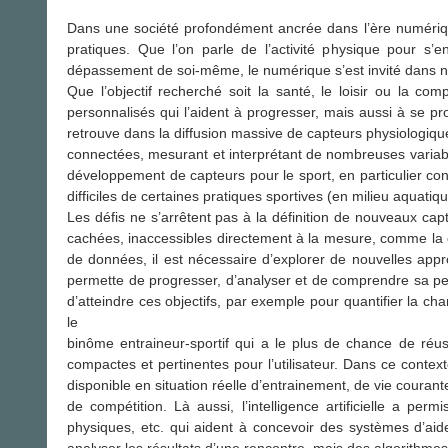
Dans une société profondément ancrée dans l’ère numérique,
pratiques. Que l’on parle de l’activité physique pour s’ent
dépassement de soi-même, le numérique s’est invité dans n
Que l’objectif recherché soit la santé, le loisir ou la co
personnalisés qui l’aident à progresser, mais aussi à se p
retrouve dans la diffusion massive de capteurs physiologiqu
connectées, mesurant et interprétant de nombreuses variab
développement de capteurs pour le sport, en particulier conc
difficiles de certaines pratiques sportives (en milieu aquatiq
Les défis ne s’arrêtent pas à la définition de nouveaux cap
cachées, inaccessibles directement à la mesure, comme la
de données, il est nécessaire d’explorer de nouvelles approc
permette de progresser, d’analyser et de comprendre sa perf
d’atteindre ces objectifs, par exemple pour quantifier la cha
le
binôme entraineur-sportif qui a le plus de chance de réu
compactes et pertinentes pour l’utilisateur. Dans ce context
disponible en situation réelle d’entrainement, de vie couran
de compétition. Là aussi, l’intelligence artificielle a 
physiques, etc. qui aident à concevoir des systèmes d’aide
analyser les résultats d’une rencontre, mais des algorithmes 