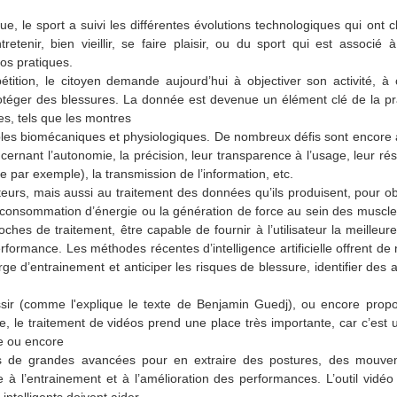
 le sport a suivi les différentes évolutions technologiques qui ont 
retenir, bien vieillir, se faire plaisir, ou du sport qui est associé 
os pratiques.
mpétition, le citoyen demande aujourd’hui à objectiver son activité, à
rotéger des blessures. La donnée est devenue un élément clé de la pra
es, tels que les montres
les biomécaniques et physiologiques. De nombreux défis sont encore 
ernant l’autonomie, la précision, leur transparence à l’usage, leur ré
ue par exemple), la transmission de l’information, etc.
teurs, mais aussi au traitement des données qu’ils produisent, pour ob
 consommation d’énergie ou la génération de force au sein des muscl
hes de traitement, être capable de fournir à l’utilisateur la meilleure
ormance. Les méthodes récentes d’intelligence artificielle offrent de 
rge d’entrainement et anticiper les risques de blessure, identifier des 
ssir (comme l'explique le texte de Benjamin Guedj), ou encore propo
e, le traitement de vidéos prend une place très importante, car c’est 
te ou encore
permis de grandes avancées pour en extraire des postures, des mouv
 à l’entrainement et à l’amélioration des performances. L’outil vidéo 
intelligents doivent aider