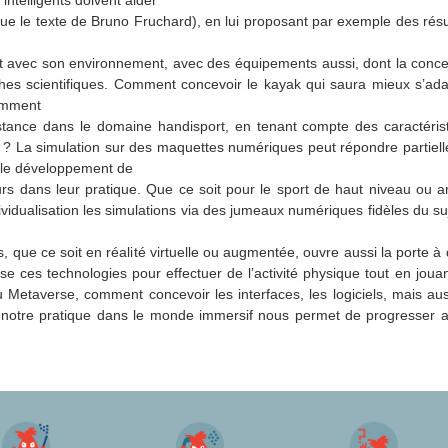
lique le texte de Bruno Fruchard), en lui proposant par exemple des ré
git avec son environnement, avec des équipements aussi, dont la conce
ches scientifiques. Comment concevoir le kayak qui saura mieux s’ad
Comment
tance dans le domaine handisport, en tenant compte des caractéristi
) ? La simulation sur des maquettes numériques peut répondre partiel
t le développement de
eurs dans leur pratique. Que ce soit pour le sport de haut niveau ou a
dividualisation les simulations via des jumeaux numériques fidèles du su
 que ce soit en réalité virtuelle ou augmentée, ouvre aussi la porte à
ilise ces technologies pour effectuer de l’activité physique tout en jou
 Metaverse, comment concevoir les interfaces, les logiciels, mais aus
e notre pratique dans le monde immersif nous permet de progresser a