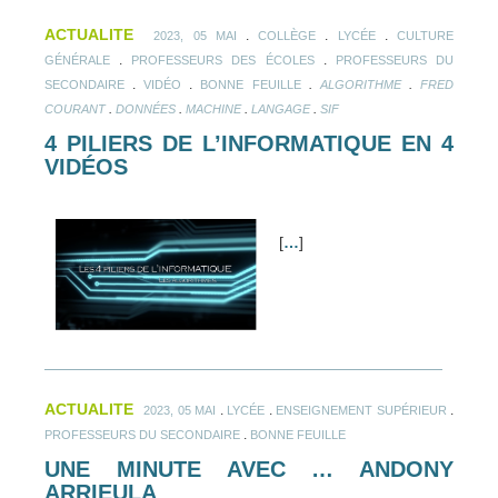
ACTUALITE
.
.
.
2023, 05 MAI
COLLÈGE
LYCÉE
CULTURE
.
.
GÉNÉRALE
PROFESSEURS DES ÉCOLES
PROFESSEURS DU
.
.
.
.
SECONDAIRE
VIDÉO
BONNE FEUILLE
ALGORITHME
FRED
.
.
.
.
COURANT
DONNÉES
MACHINE
LANGAGE
SIF
4 PILIERS DE L’INFORMATIQUE EN 4
VIDÉOS
[
…
]
ACTUALITE
.
.
.
2023, 05 MAI
LYCÉE
ENSEIGNEMENT SUPÉRIEUR
.
PROFESSEURS DU SECONDAIRE
BONNE FEUILLE
UNE MINUTE AVEC … ANDONY
ARRIEULA