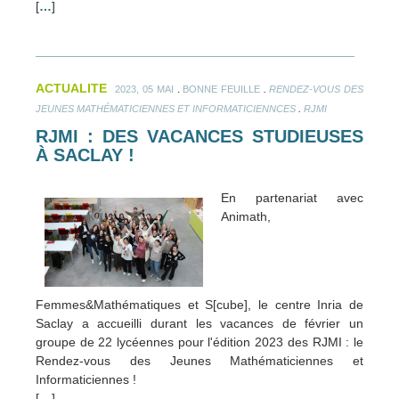
[
…
]
ACTUALITE
.
.
2023, 05 MAI
BONNE FEUILLE
RENDEZ-VOUS DES
.
JEUNES MATHÉMATICIENNES ET INFORMATICIENNCES
RJMI
RJMI : DES VACANCES STUDIEUSES
À SACLAY !
En partenariat avec
Animath,
Femmes&Mathématiques et S[cube], le centre Inria de
Saclay a accueilli durant les vacances de février un
groupe de 22 lycéennes pour l'édition 2023 des RJMI : le
Rendez-vous des Jeunes Mathématiciennes et
Informaticiennes !
[
…
]