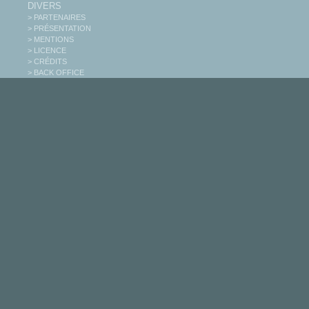
DIVERS
> PARTENAIRES
> PRÉSENTATION
> MENTIONS
> LICENCE
> CRÉDITS
> BACK OFFICE