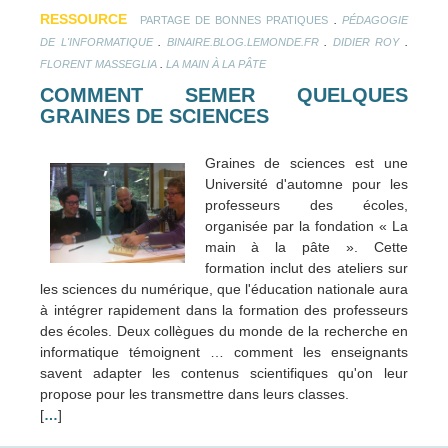
RESSOURCE
.
PARTAGE DE BONNES PRATIQUES
PÉDAGOGIE
.
.
.
DE L'INFORMATIQUE
BINAIRE.BLOG.LEMONDE.FR
DIDIER ROY
.
FLORENT MASSEGLIA
LA MAIN À LA PÂTE
COMMENT SEMER QUELQUES
GRAINES DE SCIENCES
Graines de sciences est une
Université d'automne pour les
professeurs des écoles,
organisée par la fondation « La
main à la pâte ». Cette
formation inclut des ateliers sur
les sciences du numérique, que l'éducation nationale aura
à intégrer rapidement dans la formation des professeurs
des écoles. Deux collègues du monde de la recherche en
informatique témoignent … comment les enseignants
savent adapter les contenus scientifiques qu'on leur
propose pour les transmettre dans leurs classes.
[
…
]