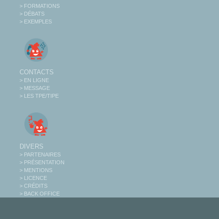
> FORMATIONS
> DÉBATS
> EXEMPLES
CONTACTS
> EN LIGNE
> MESSAGE
> LES TPE/TIPE
DIVERS
> PARTENAIRES
> PRÉSENTATION
> MENTIONS
> LICENCE
> CRÉDITS
> BACK OFFICE