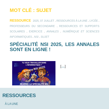
MOT CLÉ : SUJET
RESSOURCE
.
.
.
2025, 07 JUILLET
RESSOURCES À LA UNE
LYCÉE
.
PROFESSEURS DU SECONDAIRE
RESSOURCES ET SUPPORTS
.
.
.
SCOLAIRES
EXERCICE
ANNALES
NUMÉRIQUE ET SCIENCES
.
.
INFORMATIQUES
NSI
SUJET
SPÉCIALITÉ NSI 2025, LES ANNALES
SONT EN LIGNE !
[
…
]
RESSOURCES
À LA UNE