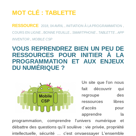
MOT CLÉ : TABLETTE
RESSOURCE
.
.
2018, 04 AVRIL
INITIATION À LA PROGRAMMATION
.
.
.
.
COURS EN LIGNE
BONNE FEUILLE
SMARTPHONE
TABLETTE
APP
.
INVENTOR
MOBILE CSP
VOUS REPRENDREZ BIEN UN PEU DE
RESSOURCES POUR INITIER À LA
PROGRAMMATION ET AUX ENJEUX
DU NUMÉRIQUE ?
Un site que l'on nous
fait découvrir qui
regroupe des
ressources libres
d'accès pour
apprendre la
programmation, comprendre l'univers numérique et
débattre des questions qu'il soulève : vie privée, propriété
intellectuelle, sécurité ... c'est onvaessayer L'ensemble