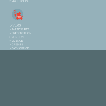
> LES TPE/TIPE
DIVERS
> PARTENAIRES
> PRÉSENTATION
> MENTIONS
> LICENCE
> CRÉDITS
> BACK OFFICE