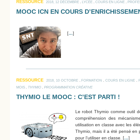
RESSOURCE
.
.
.
2018, 12 DÉCEMBRE
LYCÉE
COURS EN LIGNE
PROFE
MOOC ICN EN COURS D’ENRICHISSEME
[
…
]
RESSOURCE
.
.
.
2018, 10 OCTOBRE
FORMATION
COURS EN LIGNE
.
.
MOIS
THYMIO
PROGRAMMATION CRÉATIVE
THYMIO LE MOOC : C’EST PARTI !
Le robot Thymio comme outil d
compréhension des mécanismes
utilisation en classe avec les é
Thymio, mais il a été pensé en p
pour l’utiliser en classe. [
…
]