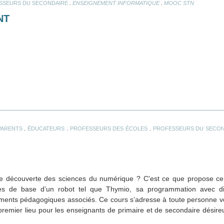
.
.
SSEURS DU SECONDAIRE
ENSEIGNEMENT INFORMATIQUE
MOOC STN
NT
.
.
.
PARENTS
ÉDUCATEURS
PROFESSEURS DES ÉCOLES
PROFESSEURS DU SECON
e découverte des sciences du numérique ? C'est ce que propose 
 de base d’un robot tel que Thymio, sa programmation avec dif
léments pédagogiques associés. Ce cours s’adresse à toute personne vo
remier lieu pour les enseignants de primaire et de secondaire désireu