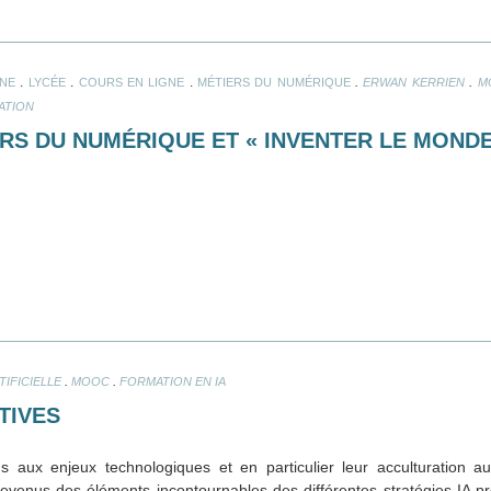
.
.
.
.
.
UNE
LYCÉE
COURS EN LIGNE
MÉTIERS DU NUMÉRIQUE
ERWAN KERRIEN
M
ATION
S DU NUMÉRIQUE ET « INVENTER LE MONDE
.
.
TIFICIELLE
MOOC
FORMATION EN IA
TIVES
 aux enjeux technologiques et en particulier leur acculturation au
ont devenus des éléments incontournables des différentes stratégies IA 