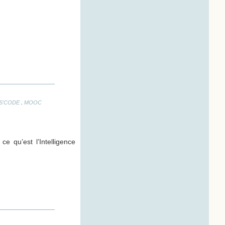
.
S'CODE
MOOC
e qu’est l’Intelligence