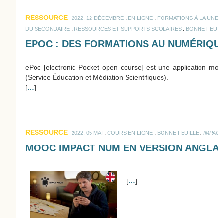
RESSOURCE
.
.
2022, 12 DÉCEMBRE
EN LIGNE
FORMATIONS À LA UNE
.
.
DU SECONDAIRE
RESSOURCES ET SUPPORTS SCOLAIRES
BONNE FEU
EPOC : DES FORMATIONS AU NUMÉRIQU
ePoc [electronic Pocket open course] est une application m
(Service Éducation et Médiation Scientifiques).
[
…
]
RESSOURCE
.
.
.
2022, 05 MAI
COURS EN LIGNE
BONNE FEUILLE
IMPA
MOOC IMPACT NUM EN VERSION ANGLA
[
…
]