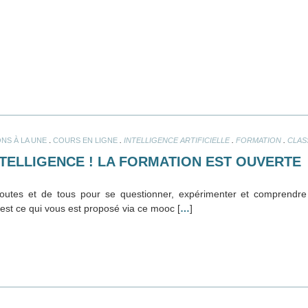
.
.
.
.
NS À LA UNE
COURS EN LIGNE
INTELLIGENCE ARTIFICIELLE
FORMATION
CLAS
NTELLIGENCE ! LA FORMATION EST OUVERTE
outes et de tous pour se questionner, expérimenter et comprendre c
C’est ce qui vous est proposé via ce mooc [
…
]