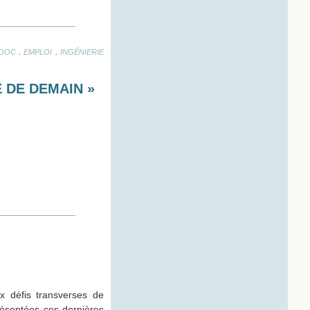
.
.
OOC
EMPLOI
INGÉNIERIE
 DE DEMAIN »
x défis transverses de
présentées ces dernières