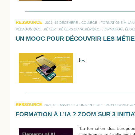
RESSOURCE
.
.
2021, 12 DÉCEMBRE
COLLÈGE
FORMATIONS À LA 
.
.
.
.
PÉDAGOGIQUE
MÉTIER
MÉTIERS DU NUMÉRIQUE
FORMATION
ÉDUC
UN MOOC POUR DÉCOUVRIR LES MÉTIER
[
…
]
RESSOURCE
.
.
2021, 01 JANVIER
COURS EN LIGNE
INTELLIGENCE AR
FORMATION À L’IA ? ZOOM SUR 3 INITIA
"La formation des Européens
l’intelligence artificielle s