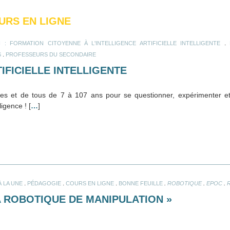
RS EN LIGNE
.
AI : FORMATION CITOYENNE À L'INTELLIGENCE ARTIFICIELLE INTELLIGENTE
.
S
PROFESSEURS DU SECONDAIRE
IFICIELLE INTELLIGENTE
tes et de tous de 7 à 107 ans pour se questionner, expérimenter e
ligence ! [
…
]
.
.
.
.
.
.
 LA UNE
PÉDAGOGIE
COURS EN LIGNE
BONNE FEUILLE
ROBOTIQUE
EPOC
 ROBOTIQUE DE MANIPULATION »