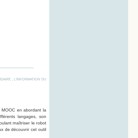
.
DAIRE
L'INFORMATION DU
ce MOOC en abordant la
férents langages, son
ulant maîtriser le robot
x de découvrir cet outil