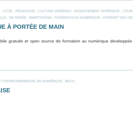
.
.
.
.
.
LYCÉE
PÉDAGOGIE
CULTURE GÉNÉRALE
ENSEIGNEMENT SUPÉRIEUR
COURS
.
.
.
.
ILLE
VIE PRIVÉE
SMARTPHONE
FORMATION AU NUMÉRIQUE
INTERNET DES OB
E À PORTÉE DE MAIN
obile gratuite et open source de formation au numérique développée
.
CT ENVIRONNEMENTAL DU NUMÉRIQUE
MOOC
ISE