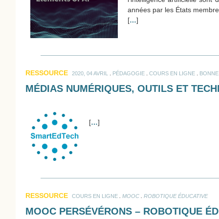
années par les États membres d
[
…
]
RESSOURCE
.
.
.
2020, 04 AVRIL
PÉDAGOGIE
COURS EN LIGNE
BONNE 
MÉDIAS NUMÉRIQUES, OUTILS ET TECH
[
…
]
RESSOURCE
.
.
COURS EN LIGNE
MOOC
ROBOTIQUE ÉDUCATIVE
MOOC PERSÉVÉRONS – ROBOTIQUE ÉD