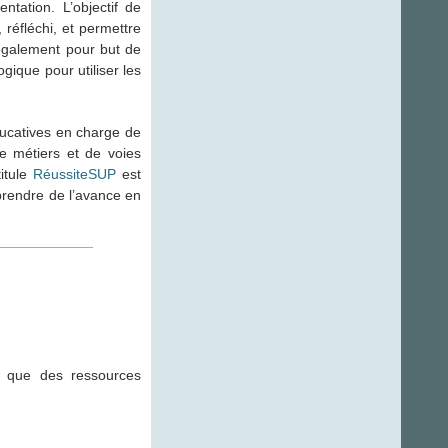
tation. L’objectif de
réfléchi, et permettre
a également pour but de
gique pour utiliser les
ducatives en charge de
de métiers et de voies
itule
RéussiteSUP
est
prendre de l’avance en
i que des ressources