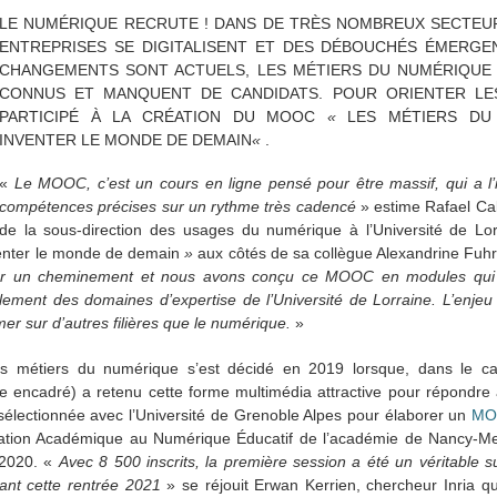
LE NUMÉRIQUE RECRUTE ! DANS DE TRÈS NOMBREUX SECTEURS
ENTREPRISES SE DIGITALISENT ET DES DÉBOUCHÉS ÉMERGE
CHANGEMENTS SONT ACTUELS, LES MÉTIERS DU NUMÉRIQUE
CONNUS ET MANQUENT DE CANDIDATS. POUR ORIENTER LES
PARTICIPÉ À LA CRÉATION DU MOOC
«
LES MÉTIERS DU
INVENTER LE MONDE DE DEMAIN
«
.
«
Le MOOC, c’est un cours en ligne pensé pour être massif, qui a l’i
compétences précises sur un rythme très cadencé
» estime Rafael Ca
de la sous-direction des usages du numérique à l’Université de Lor
enter le monde de demain
»
aux côtés de sa collègue Alexandrine Fuhre
nser un cheminement et nous avons conçu ce MOOC en modules qui 
lement des domaines d’expertise de l’Université de Lorraine. L’enjeu c
mer sur d’autres filières que le numérique.
»
es métiers du numérique s’est décidé en 2019 lorsque, dans le 
re encadré) a retenu cette forme multimédia attractive pour répondre
s sélectionnée avec l’Université de Grenoble Alpes pour élaborer un
MOO
ation Académique au Numérique Éducatif de l’académie de Nancy-Metz
n 2020. «
Avec 8 500 inscrits, la première session a été un véritable 
nt cette rentrée 20
21
» se réjouit Erwan Kerrien, chercheur Inria qui