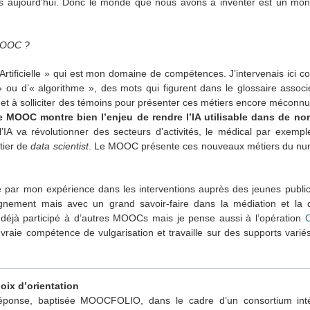
és aujourd’hui. Donc le monde que nous avons à inventer est un mon
 MOOC ?
Artificielle » qui est mon domaine de compétences. J’intervenais ici c
is » ou d’« algorithme », des mots qui figurent dans le glossaire ass
 et à solliciter des témoins pour présenter ces métiers encore méconnus
e MOOC montre bien l’enjeu de rendre l’IA utilisable dans de 
IA va révolutionner des secteurs d’activités, le médical par exemple
tier de
data scientist
. Le MOOC présente ces nouveaux métiers du nu
 par mon expérience dans les interventions auprès des jeunes public
eignement mais avec un grand savoir-faire dans la médiation et la d
ai déjà participé à d’autres MOOCs mais je pense aussi à l’opération
C
vraie compétence de vulgarisation et travaille sur des supports variés
ix d’orientation
ponse, baptisée MOOCFOLIO, dans le cadre d’un consortium inté