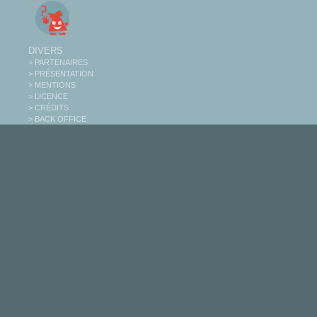
DIVERS
> PARTENAIRES
> PRÉSENTATION
> MENTIONS
> LICENCE
> CRÉDITS
> BACK OFFICE