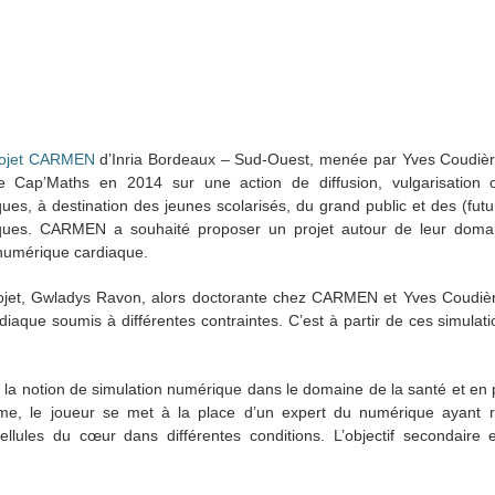
rojet CARMEN
d’Inria Bordeaux – Sud-Ouest, menée par Yves Coudière
e Cap’Maths en 2014 sur une action de diffusion, vulgarisation 
es, à destination des jeunes scolarisés, du grand public et des (futu
ues. CARMEN a souhaité proposer un projet autour de leur domai
 numérique cardiaque.
ojet, Gwladys Ravon, alors doctorante chez CARMEN et Yves Coudièr
iaque soumis à différentes contraintes. C’est à partir de ces simulat
er la notion de simulation numérique dans le domaine de la santé et en p
me, le joueur se met à la place d’un expert du numérique ayant 
llules du cœur dans différentes conditions. L’objectif secondaire