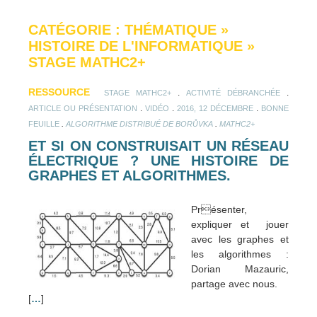
CATÉGORIE : THÉMATIQUE
»
HISTOIRE DE L'INFORMATIQUE
»
STAGE MATHC2+
RESSOURCE
.
.
STAGE MATHC2+
ACTIVITÉ DÉBRANCHÉE
.
.
.
ARTICLE OU PRÉSENTATION
VIDÉO
2016, 12 DÉCEMBRE
BONNE
.
.
FEUILLE
ALGORITHME DISTRIBUÉ DE BORŮVKA
MATHC2+
ET SI ON CONSTRUISAIT UN RÉSEAU
ÉLECTRIQUE ? UNE HISTOIRE DE
GRAPHES ET ALGORITHMES.
Présenter,
expliquer et jouer
avec les graphes et
les algorithmes :
Dorian Mazauric,
partage avec nous.
[
…
]