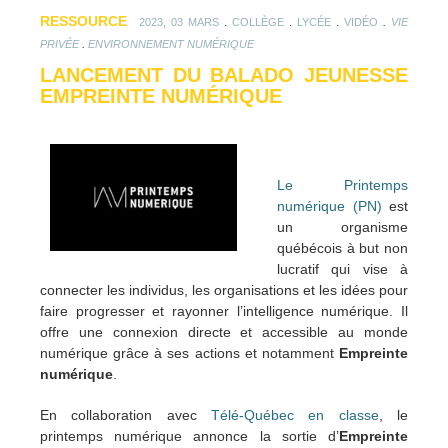
RESSOURCE
.
.
.
.
2023, 03 MARS
COLLÈGE
LYCÉE
VIDÉO
VIE
.
PRIVÉE
ENVIRONNEMENT NUMÉRIQUE
LANCEMENT DU BALADO JEUNESSE
EMPREINTE NUMÉRIQUE
Le Printemps
numérique (PN)
est
un organisme
québécois à but non
lucratif qui vise à
connecter les individus, les organisations et les idées pour
faire progresser et rayonner l’intelligence numérique. Il
offre une connexion directe et accessible au monde
numérique grâce à ses actions et notamment
Empreinte
numérique
.
En collaboration avec
Télé-Québec en classe
, le
printemps numérique annonce la sortie d’
Empreinte