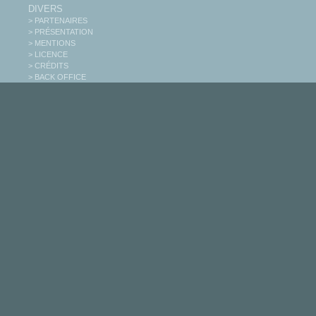
DIVERS
> PARTENAIRES
> PRÉSENTATION
> MENTIONS
> LICENCE
> CRÉDITS
> BACK OFFICE