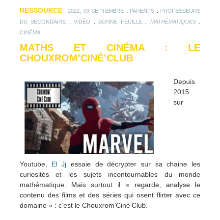
RESSOURCE
.
.
2022, 09 SEPTEMBRE
PARENTS
PROFESSEURS
.
.
.
.
DU SECONDAIRE
VIDÉO
BONNE FEUILLE
MATHÉMATIQUES
CINÉMA
MATHS ET CINÉMA : LE
CHOUXROM’CINÉ’CLUB
Depuis
2015
sur
Youtube,
El Jj
essaie de décrypter sur sa chaine les
curiosités et les sujets incontournables du monde
mathématique. Mais surtout il « regarde, analyse le
contenu des films et des séries qui osent flirter avec ce
domaine » : c’est le Chouxrom’Ciné’Club.