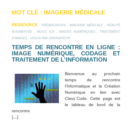
MOT CLÉ : IMAGERIE MÉDICALE
RESSOURCE
.
.
PRÉSENTATION
IMAGERIE MÉDICALE
RÉALITÉ
.
.
.
AUGMENTÉE
MOOC ICN
IMAGES NUMÉRIQUES
TRAITEMENT
.
D'IMAGES
VISION PAR ORDINATEUR
TEMPS DE RENCONTRE EN LIGNE :
IMAGE NUMÉRIQUE, CODAGE ET
TRAITEMENT DE L’INFORMATION
Bienvenue au prochain
temps de rencontre
l'Informatique et la Création
Numérique en lien avec
Class´Code. Cette page est
le tableau de bord de la
rencontre.
[
…
]