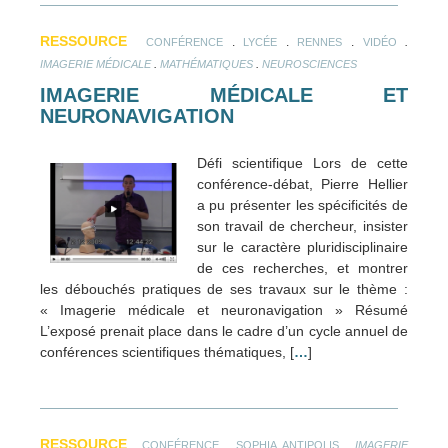
RESSOURCE
.
.
.
.
CONFÉRENCE
LYCÉE
RENNES
VIDÉO
.
.
IMAGERIE MÉDICALE
MATHÉMATIQUES
NEUROSCIENCES
IMAGERIE MÉDICALE ET
NEURONAVIGATION
Défi scientifique Lors de cette
conférence-débat, Pierre Hellier
a pu présenter les spécificités de
son travail de chercheur, insister
sur le caractère pluridisciplinaire
de ces recherches, et montrer
les débouchés pratiques de ses travaux sur le thème :
« Imagerie médicale et neuronavigation » Résumé
L’exposé prenait place dans le cadre d’un cycle annuel de
conférences scientifiques thématiques, [
…
]
RESSOURCE
.
.
CONFÉRENCE
SOPHIA ANTIPOLIS
IMAGERIE