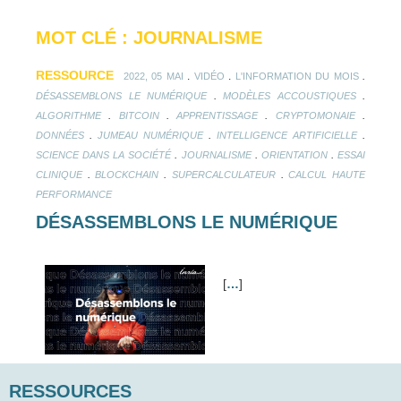
MOT CLÉ : JOURNALISME
RESSOURCE
.
.
.
2022, 05 MAI
VIDÉO
L'INFORMATION DU MOIS
.
.
DÉSASSEMBLONS LE NUMÉRIQUE
MODÈLES ACCOUSTIQUES
.
.
.
.
ALGORITHME
BITCOIN
APPRENTISSAGE
CRYPTOMONAIE
.
.
.
DONNÉES
JUMEAU NUMÉRIQUE
INTELLIGENCE ARTIFICIELLE
.
.
.
SCIENCE DANS LA SOCIÉTÉ
JOURNALISME
ORIENTATION
ESSAI
.
.
.
CLINIQUE
BLOCKCHAIN
SUPERCALCULATEUR
CALCUL HAUTE
PERFORMANCE
DÉSASSEMBLONS LE NUMÉRIQUE
[
…
]
RESSOURCES