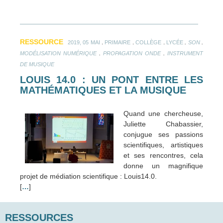
RESSOURCE
.
.
.
.
.
2019, 05 MAI
PRIMAIRE
COLLÈGE
LYCÉE
SON
.
.
MODÉLISATION NUMÉRIQUE
PROPAGATION ONDE
INSTRUMENT
DE MUSIQUE
LOUIS 14.0 : UN PONT ENTRE LES
MATHÉMATIQUES ET LA MUSIQUE
Quand une chercheuse,
Juliette Chabassier,
conjugue ses passions
scientifiques, artistiques
et ses rencontres, cela
donne un magnifique
projet de médiation scientifique : Louis14.0.
[
…
]
RESSOURCES