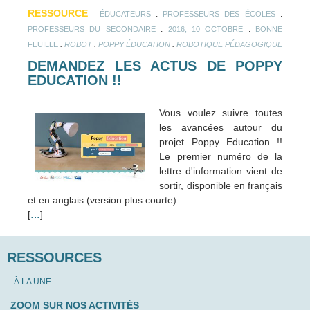
RESSOURCE
.
.
ÉDUCATEURS
PROFESSEURS DES ÉCOLES
.
.
PROFESSEURS DU SECONDAIRE
2016, 10 OCTOBRE
BONNE
.
.
.
FEUILLE
ROBOT
POPPY ÉDUCATION
ROBOTIQUE PÉDAGOGIQUE
DEMANDEZ LES ACTUS DE POPPY
EDUCATION !!
Vous voulez suivre toutes
les avancées autour du
projet Poppy Education !!
Le premier numéro de la
lettre d'information vient de
sortir, disponible en français
et en anglais (version plus courte).
[
…
]
RESSOURCES
À LA UNE
ZOOM SUR NOS ACTIVITÉS