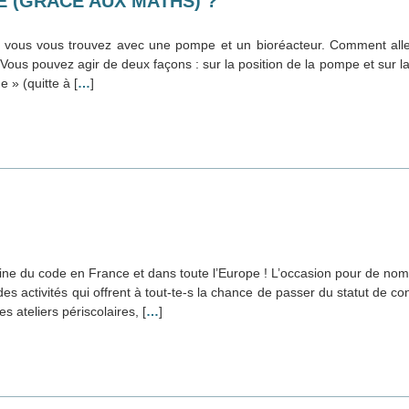
E (GRÂCE AUX MATHS) ?
l vous vous trouvez avec une pompe et un bioréacteur. Comment all
Vous pouvez agir de deux façons : sur la position de la pompe et sur la
 » (quitte à [
…
]
aine du code en France et dans toute l’Europe ! L’occasion pour de no
, des activités qui offrent à tout-te-s la chance de passer du statut de 
s ateliers périscolaires, [
…
]