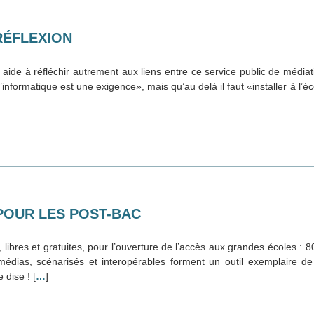
 RÉFLEXION
de à réfléchir autrement aux liens entre ce service public de médiatio
informatique est une exigence», mais qu’au delà il faut «installer à l’écol
POUR LES POST-BAC
 libres et gratuites, pour l’ouverture de l’accès aux grandes écoles : 
dias, scénarisés et interopérables forment un outil exemplaire de t
 dise ! [
…
]