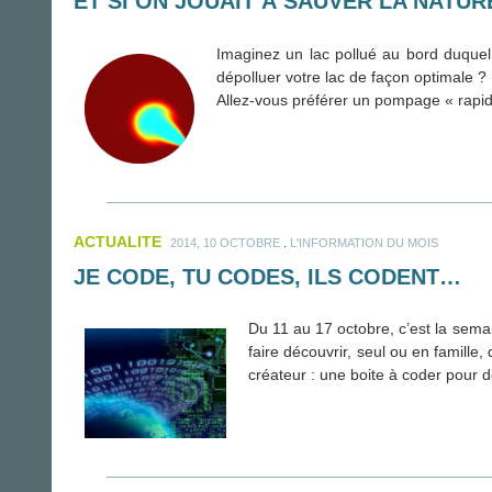
ET SI ON JOUAIT À SAUVER LA NATUR
Imaginez un lac pollué au bord duque
dépolluer votre lac de façon optimale ? 
Allez-vous préférer un pompage « rapide
ACTUALITE
.
2014, 10 OCTOBRE
L'INFORMATION DU MOIS
JE CODE, TU CODES, ILS CODENT…
Du 11 au 17 octobre, c’est la sem
faire découvrir, seul ou en famille
créateur : une boite à coder pour de