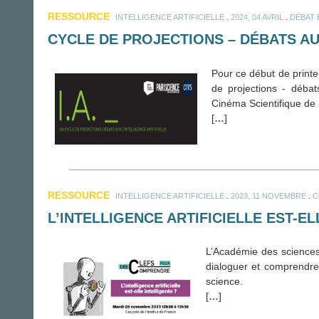
RESSOURCE
.
.
INTELLIGENCE ARTIFICIELLE
2024, 04 AVRIL
DÉBAT
CYCLE DE PROJECTIONS – DÉBATS AU
Pour ce début de printe
de projections - débats
Cinéma Scientifique de 
[
…
]
RESSOURCE
.
.
INTELLIGENCE ARTIFICIELLE
2023, 11 NOVEMBRE
C
L’INTELLIGENCE ARTIFICIELLE EST-EL
L’Académie des sciences
dialoguer et comprendre 
science.
[
…
]