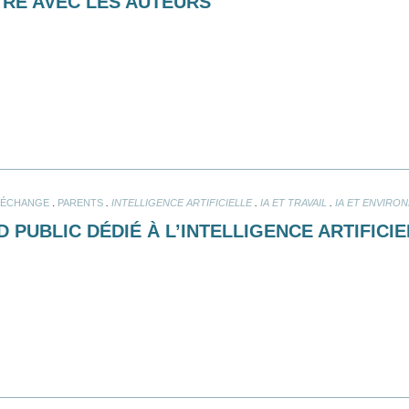
NTRE AVEC LES AUTEURS
.
.
.
.
 ÉCHANGE
PARENTS
INTELLIGENCE ARTIFICIELLE
IA ET TRAVAIL
IA ET ENVIRO
 PUBLIC DÉDIÉ À L’INTELLIGENCE ARTIFICIE