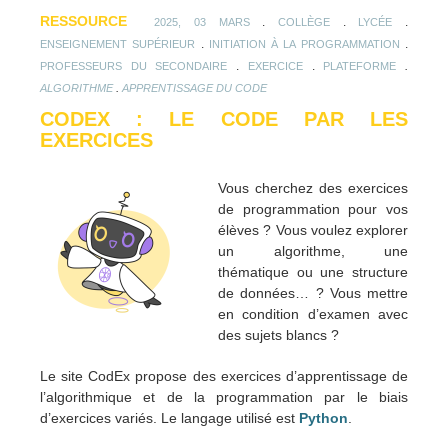
RESSOURCE
.
.
.
2025, 03 MARS
COLLÈGE
LYCÉE
.
.
ENSEIGNEMENT SUPÉRIEUR
INITIATION À LA PROGRAMMATION
.
.
.
PROFESSEURS DU SECONDAIRE
EXERCICE
PLATEFORME
.
ALGORITHME
APPRENTISSAGE DU CODE
CODEX : LE CODE PAR LES
EXERCICES
Vous cherchez des exercices
de programmation pour vos
élèves ? Vous voulez explorer
un algorithme, une
thématique ou une structure
de données… ? Vous mettre
en condition d’examen avec
des sujets blancs ?
Le site CodEx propose des exercices d’apprentissage de
l’algorithmique et de la programmation par le biais
d’exercices variés. Le langage utilisé est
Python
.