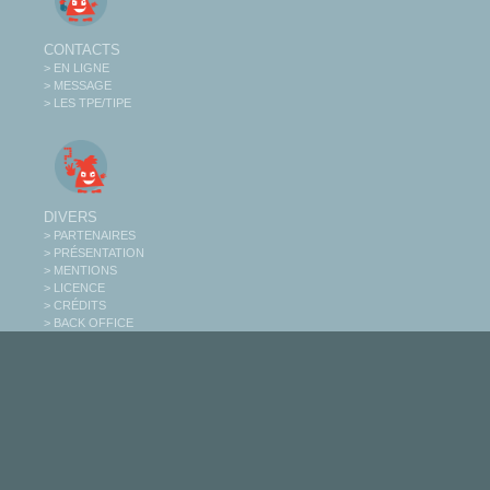
CONTACTS
> EN LIGNE
> MESSAGE
> LES TPE/TIPE
DIVERS
> PARTENAIRES
> PRÉSENTATION
> MENTIONS
> LICENCE
> CRÉDITS
> BACK OFFICE