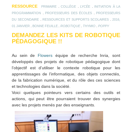
RESSOURCE
.
.
.
PRIMAIRE
COLLÈGE
LYCÉE
INITIATION À LA
.
.
PROGRAMMATION
PROFESSEURS DES ÉCOLES
PROFESSEURS
.
.
DU SECONDAIRE
RESSOURCES ET SUPPORTS SCOLAIRES
2016,
.
.
.
.
01 JANVIER
BONNE FEUILLE
ROBOTIQUE
THYMIO
POPPY
DEMANDEZ LES KITS DE ROBOTIQUE
PÉDAGOGIQUE !!
Au sein de
Flowers
équipe de recherche Inria, sont
développés des projets de robotique pédagogique dont
l’objectif est d’utiliser le contexte robotique pour les
apprentissages de l’informatique, des objets connectés,
de la fabrication numérique, et du rôle des ces sciences
et technologies dans la société.
Voici quelques pointeurs vers certains des outils et
actions, qui peut être pourraient trouver des synergies
avec les projets menés par des enseignants.