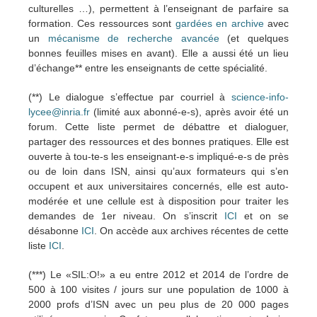
culturelles …), permettent à l’enseignant de parfaire sa
formation. Ces ressources sont
gardées en archive
avec
un
mécanisme de recherche avancée
(et quelques
bonnes feuilles mises en avant). Elle a aussi été un lieu
d’échange** entre les enseignants de cette spécialité.
(**) Le dialogue s’effectue par courriel à
science-info-
lycee@inria.fr
(limité aux abonné-e-s), après avoir été un
forum. Cette liste permet de débattre et dialoguer,
partager des ressources et des bonnes pratiques. Elle est
ouverte à tou-te-s les enseignant-e-s impliqué-e-s de près
ou de loin dans ISN, ainsi qu’aux formateurs qui s’en
occupent et aux universitaires concernés, elle est auto-
modérée et une cellule est à disposition pour traiter les
demandes de 1er niveau. On s’inscrit
ICI
et on se
désabonne
ICI
. On accède aux archives récentes de cette
liste
ICI
.
(***) Le «SIL:O!» a eu entre 2012 et 2014 de l’ordre de
500 à 100 visites / jours sur une population de 1000 à
2000 profs d’ISN avec un peu plus de 20 000 pages