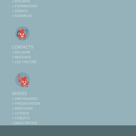
> ATELIERS
> FORMATIONS
> DÉBATS
> EXEMPLES
CONTACTS
> EN LIGNE
> MESSAGE
> LES TPE/TIPE
DIVERS
> PARTENAIRES
> PRÉSENTATION
> MENTIONS
> LICENCE
> CRÉDITS
> BACK OFFICE