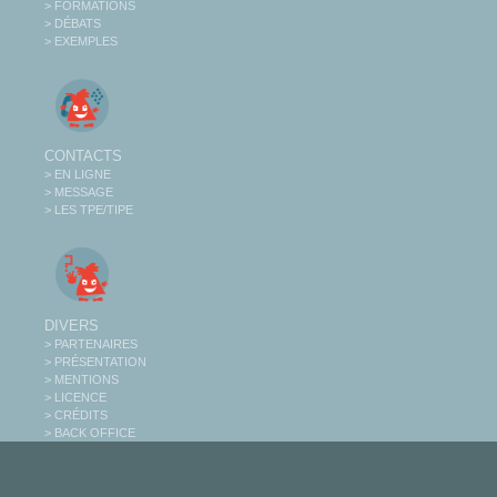
> FORMATIONS
> DÉBATS
> EXEMPLES
CONTACTS
> EN LIGNE
> MESSAGE
> LES TPE/TIPE
DIVERS
> PARTENAIRES
> PRÉSENTATION
> MENTIONS
> LICENCE
> CRÉDITS
> BACK OFFICE