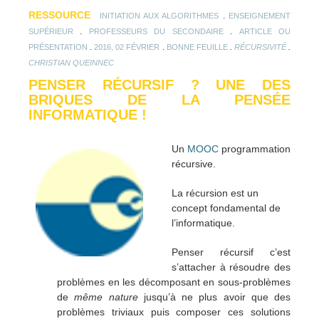
RESSOURCE
.
INITIATION AUX ALGORITHMES
ENSEIGNEMENT
.
.
SUPÉRIEUR
PROFESSEURS DU SECONDAIRE
ARTICLE OU
.
.
.
.
PRÉSENTATION
2016, 02 FÉVRIER
BONNE FEUILLE
RÉCURSIVITÉ
CHRISTIAN QUEINNEC
PENSER RÉCURSIF ? UNE DES
BRIQUES DE LA PENSÉE
INFORMATIQUE !
Un
MOOC
programmation
récursive.
La récursion est un
concept fondamental de
l’informatique.
Penser récursif c’est
s’attacher à résoudre des
problèmes en les décomposant en sous-problèmes
de
même nature
jusqu’à ne plus avoir que des
problèmes triviaux puis composer ces solutions