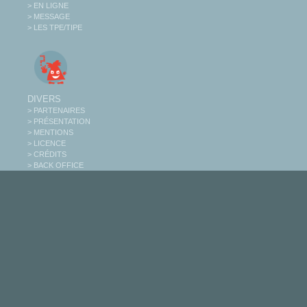
> EN LIGNE
> MESSAGE
> LES TPE/TIPE
DIVERS
> PARTENAIRES
> PRÉSENTATION
> MENTIONS
> LICENCE
> CRÉDITS
> BACK OFFICE