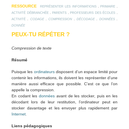
RESSOURCE
.
.
REPRÉSENTER LES INFORMATIONS
PRIMAIRE
.
.
.
ACTIVITÉ DÉBRANCHÉE
PARENTS
PROFESSEURS DES ÉCOLES
.
.
.
.
.
ACTIVITÉ
CODAGE
COMPRESSION
DÉCODAGE
DONNÉES
DONNÉE
PEUX-TU RÉPÉTER ?
Compression de texte
Résumé
Puisque les
ordinateurs
disposent d’un espace limité pour
contenir les informations, ils doivent les représenter d’une
manière aussi efficace que possible. C’est ce que l’on
appelle la compression.
En codant les
données
avant de les stocker, puis en les
décodant lors de leur restitution, l’ordinateur peut en
stocker davantage et les envoyer plus rapidement par
Internet
.
Liens pédagogiques