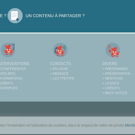
E ?
UN CONTENU À PARTAGER ?
INTERVENTIONS
CONTACTS
DIVERS
 CONFÉRENCES
> EN LIGNE
> PARTENAIRES
 ATELIERS
> MESSAGE
> PRÉSENTATION
 FORMATIONS
> LES TPE/TIPE
> MENTIONS
 DÉBATS
> LICENCE
 EXEMPLES
> CRÉDITS
> BACK OFFICE