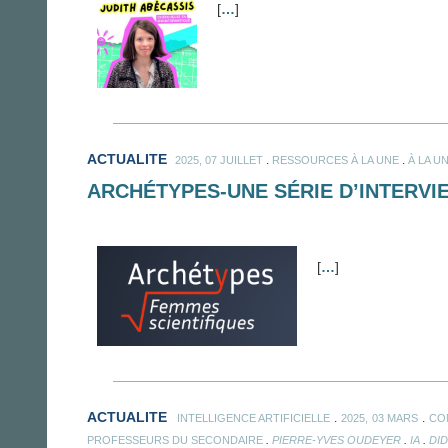
[
…
]
ACTUALITE
.
.
2025, 07 JUILLET
RESSOURCES À LA UNE
À LA U
ARCHÉTYPES-UNE SÉRIE D’INTERVI
[
…
]
ACTUALITE
.
.
INTELLIGENCE ARTIFICIELLE
2025, 03 MARS
CO
.
.
.
PROFESSEURS DU SECONDAIRE
PIERRE-YVES OUDEYER
IA
DI