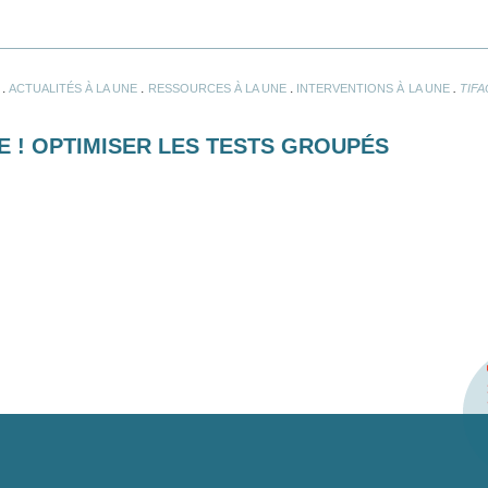
.
.
.
.
ACTUALITÉS À LA UNE
RESSOURCES À LA UNE
INTERVENTIONS À LA UNE
TIF
E ! OPTIMISER LES TESTS GROUPÉS