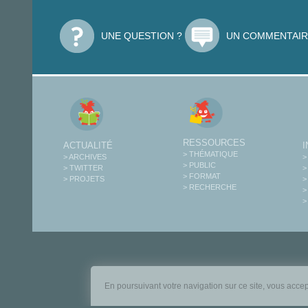
UNE QUESTION ?
UN COMMENTAIR
RESSOURCES
ACTUALITÉ
> THÉMATIQUE
> ARCHIVES
>
> PUBLIC
> TWITTER
>
> FORMAT
> PROJETS
>
> RECHERCHE
>
>