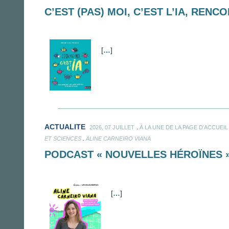
C’EST (PAS) MOI, C’EST L’IA, REN
[
…
]
ACTUALITE
.
2026, 07 JUILLET
À LA UNE DE LA PAGE D'ACCUEIL
.
ET SCIENCES
ALINE CARNEIRO VIANA
PODCAST « NOUVELLES HÉROÏNES »
[
…
]