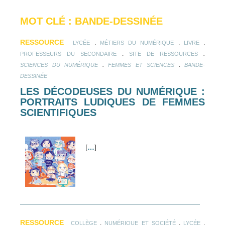
MOT CLÉ : BANDE-DESSINÉE
RESSOURCE
.
.
.
LYCÉE
MÉTIERS DU NUMÉRIQUE
LIVRE
.
.
PROFESSEURS DU SECONDAIRE
SITE DE RESSOURCES
.
.
SCIENCES DU NUMÉRIQUE
FEMMES ET SCIENCES
BANDE-
DESSINÉE
LES DÉCODEUSES DU NUMÉRIQUE :
PORTRAITS LUDIQUES DE FEMMES
SCIENTIFIQUES
[
…
]
RESSOURCE
.
.
.
COLLÈGE
NUMÉRIQUE ET SOCIÉTÉ
LYCÉE