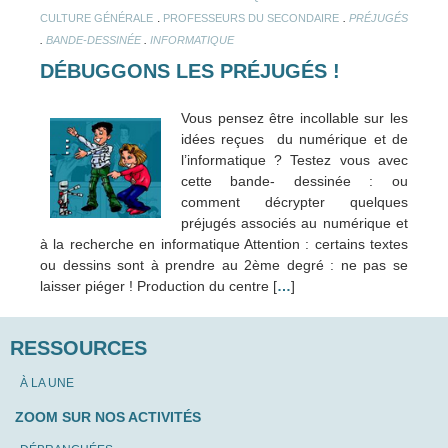
.
.
CULTURE GÉNÉRALE
PROFESSEURS DU SECONDAIRE
PRÉJUGÉS
.
.
BANDE-DESSINÉE
INFORMATIQUE
DÉBUGGONS LES PRÉJUGÉS !
Vous pensez être incollable sur les
idées reçues du numérique et de
l’informatique ? Testez vous avec
cette bande- dessinée : ou
comment décrypter quelques
préjugés associés au numérique et
à la recherche en informatique Attention : certains textes
ou dessins sont à prendre au 2ème degré : ne pas se
laisser piéger ! Production du centre [
…
]
RESSOURCES
À LA UNE
ZOOM SUR NOS ACTIVITÉS