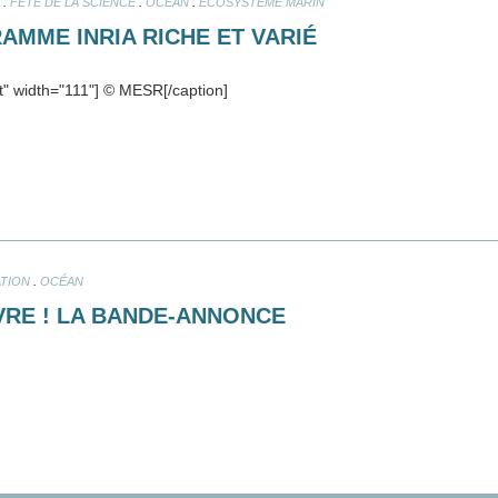
.
.
.
FÊTE DE LA SCIENCE
OCÉAN
ÉCOSYSTÈME MARIN
RAMME INRIA RICHE ET VARIÉ
ft" width="111"] © MESR[/caption]
.
ATION
OCÉAN
VRE ! LA BANDE-ANNONCE