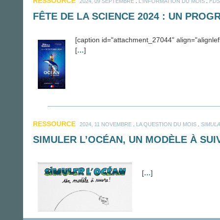
RESSOURCE
.
.
2024, 09 SEPTEMBRE
L'INFORMATION DU MOIS
FDS
FÊTE DE LA SCIENCE 2024 : UN PROG
[caption id="attachment_27044" align="alignle
[
…
]
RESSOURCE
.
.
2024, 11 NOVEMBRE
LA QUESTION DU MOIS
SIMUL
SIMULER L’OCÉAN, UN MODÈLE À SUI
[
…
]