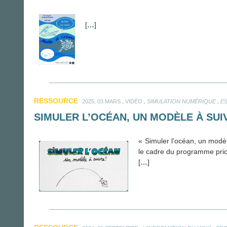
[
…
]
RESSOURCE
.
.
.
2025, 03 MARS
VIDÉO
SIMULATION NUMÉRIQUE
E
SIMULER L’OCÉAN, UN MODÈLE À SUIV
« Simuler l’océan, un modèl
le cadre du programme prio
[
…
]