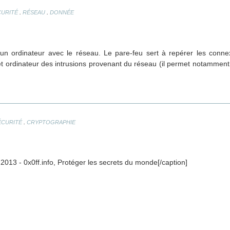
.
.
CURITÉ
RÉSEAU
DONNÉE
un ordinateur avec le réseau. Le pare-feu sert à repérer les conne
t ordinateur des intrusions provenant du réseau (il permet notamment
.
ÉCURITÉ
CRYPTOGRAPHIE
t 2013 - 0x0ff.info, Protéger les secrets du monde[/caption]