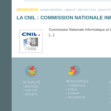
RESSOURCE
.
.
.
NOMS PROPRES
LIBERTÉ
PROTECTION
IDENTITÉ
LA CNIL : COMMISSION NATIONALE I
Commission Nationale Informatique et L
[
…
]
RESSOURCES
ACTUALITÉ
> THÉMATIQUE
> ARCHIVES
>
> PUBLIC
> TWITTER
>
> FORMAT
> PROJETS
>
> RECHERCHE
>
>