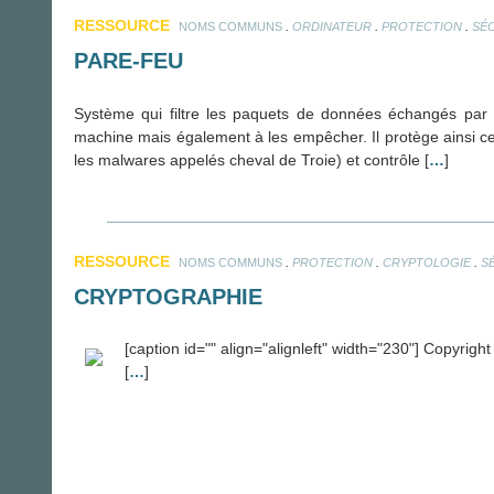
RESSOURCE
.
.
.
NOMS COMMUNS
ORDINATEUR
PROTECTION
SÉ
PARE-FEU
Système qui filtre les paquets de données échangés par 
machine mais également à les empêcher. Il protège ainsi ce
les malwares appelés cheval de Troie) et contrôle [
…
]
RESSOURCE
.
.
.
NOMS COMMUNS
PROTECTION
CRYPTOLOGIE
S
CRYPTOGRAPHIE
[caption id="" align="alignleft" width="230"] Copyrigh
[
…
]