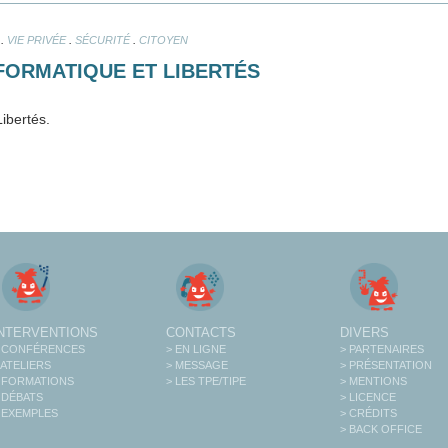
.
.
.
VIE PRIVÉE
SÉCURITÉ
CITOYEN
NFORMATIQUE ET LIBERTÉS
ibertés.
INTERVENTIONS
CONTACTS
DIVERS
 CONFÉRENCES
> EN LIGNE
> PARTENAIRES
 ATELIERS
> MESSAGE
> PRÉSENTATION
 FORMATIONS
> LES TPE/TIPE
> MENTIONS
 DÉBATS
> LICENCE
 EXEMPLES
> CRÉDITS
> BACK OFFICE