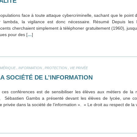
ALITÉ
 populations face à toute attaque cybercriminelle, sachant que le point d
eur lambda, la vigilance est donc nécessaire. Résumé Depuis les 
cents cherchaient simplement à téléphoner gratuitement (1960), jusqu’
ques pour des [
…
]
.
.
.
MÉRIQUE
INFORMATION
PROTECTION
VIE PRIVÉE
LA SOCIÉTÉ DE L’INFORMATION
e ces conférences est de sensibiliser les élèves aux métiers de la r
Sébastien Gambs a présenté devant les élèves de lycée, une con
e privée dans la société de l’information ». « Le droit au respect de la v