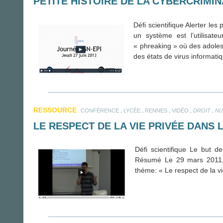
PETITE HISTOIRE DE LA CYBERCRIMIN
Défi scientifique Alerter les
un système est l’utilisat
« phreaking » où des adoles
des états de virus informati
RESSOURCE
.
.
.
.
.
CONFÉRENCE
LYCÉE
RENNES
VIDÉO
DROIT
NU
LE RESPECT DE LA VIE PRIVÉE DANS 
Défi scientifique Le but d
Résumé Le 29 mars 2011, 
thème: « Le respect de la vi