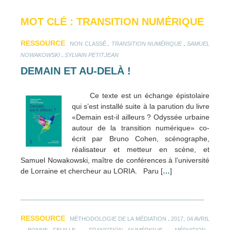
MOT CLÉ : TRANSITION NUMÉRIQUE
RESSOURCE
.
.
NON CLASSÉ
TRANSITION NUMÉRIQUE
SAMUEL
.
NOWAKOWSKI
SYLVAIN PETITJEAN
DEMAIN ET AU-DELÀ !
Ce texte est un échange épistolaire
qui s’est installé suite à la parution du livre
«Demain est-il ailleurs ? Odyssée urbaine
autour de la transition numérique» co-
écrit par Bruno Cohen, scénographe,
réalisateur et metteur en scène, et
Samuel Nowakowski, maître de conférences à l’université
de Lorraine et chercheur au LORIA. Paru [
…
]
RESSOURCE
.
MÉTHODOLOGIE DE LA MÉDIATION
2017, 04 AVRIL
.
.
.
BONNE FEUILLE
TRANSITION NUMÉRIQUE
MÉDIATION