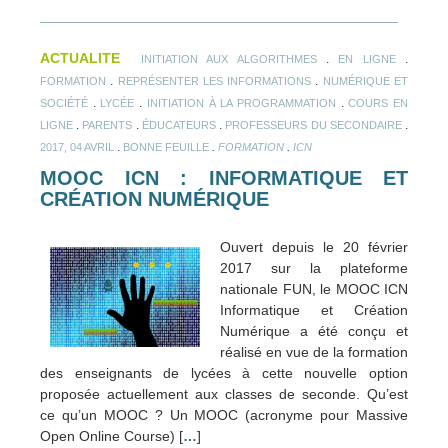
ACTUALITE
.
.
INITIATION AUX ALGORITHMES
EN LIGNE
.
.
FORMATION
REPRÉSENTER LES INFORMATIONS
NUMÉRIQUE ET
.
.
.
SOCIÉTÉ
LYCÉE
INITIATION À LA PROGRAMMATION
COURS EN
.
.
.
.
LIGNE
PARENTS
ÉDUCATEURS
PROFESSEURS DU SECONDAIRE
.
.
.
2017, 04 AVRIL
BONNE FEUILLE
FORMATION
ICN
MOOC ICN : INFORMATIQUE ET
CRÉATION NUMÉRIQUE
Ouvert depuis le 20 février
2017 sur la plateforme
nationale FUN, le MOOC ICN
Informatique et Création
Numérique a été conçu et
réalisé en vue de la formation
des enseignants de lycées à cette nouvelle option
proposée actuellement aux classes de seconde. Qu’est
ce qu’un MOOC ? Un MOOC (acronyme pour Massive
Open Online Course) [
…
]