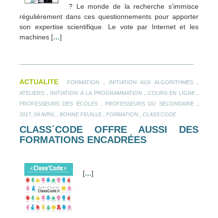
? Le monde de la recherche s’immisce
régulièrement dans ces questionnements pour apporter
son expertise scientifique. Le vote par Internet et les
machines [
…
]
ACTUALITE
.
.
FORMATION
INITIATION AUX ALGORITHMES
.
.
.
ATELIERS
INITIATION À LA PROGRAMMATION
COURS EN LIGNE
.
.
PROFESSEURS DES ÉCOLES
PROFESSEURS DU SECONDAIRE
.
.
.
2017, 04 AVRIL
BONNE FEUILLE
FORMATION
CLASS'CODE
CLASS´CODE OFFRE AUSSI DES
FORMATIONS ENCADRÉES
[
…
]