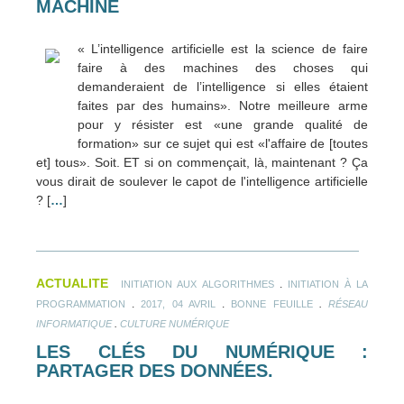
MACHINE
« L’intelligence artificielle est la science de faire
faire à des machines des choses qui
demanderaient de l’intelligence si elles étaient
faites par des humains». Notre meilleure arme
pour y résister est «une grande qualité de
formation» sur ce sujet qui est «l'affaire de [toutes
et] tous». Soit. ET si on commençait, là, maintenant ? Ça
vous dirait de soulever le capot de l'intelligence artificielle
? [
…
]
ACTUALITE
.
INITIATION AUX ALGORITHMES
INITIATION À LA
.
.
.
PROGRAMMATION
2017, 04 AVRIL
BONNE FEUILLE
RÉSEAU
.
INFORMATIQUE
CULTURE NUMÉRIQUE
LES CLÉS DU NUMÉRIQUE :
PARTAGER DES DONNÉES.