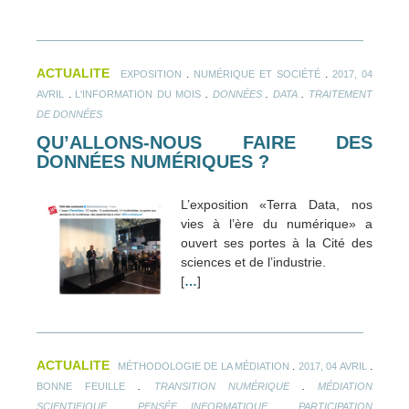
ACTUALITE
.
.
EXPOSITION
NUMÉRIQUE ET SOCIÉTÉ
2017, 04
.
.
.
.
AVRIL
L'INFORMATION DU MOIS
DONNÉES
DATA
TRAITEMENT
DE DONNÉES
QU’ALLONS-NOUS FAIRE DES
DONNÉES NUMÉRIQUES ?
L’exposition «Terra Data, nos
vies à l’ère du numérique» a
ouvert ses portes à la Cité des
sciences et de l’industrie.
[
…
]
ACTUALITE
.
.
MÉTHODOLOGIE DE LA MÉDIATION
2017, 04 AVRIL
.
.
BONNE FEUILLE
TRANSITION NUMÉRIQUE
MÉDIATION
.
.
SCIENTIFIQUE
PENSÉE INFORMATIQUE
PARTICIPATION