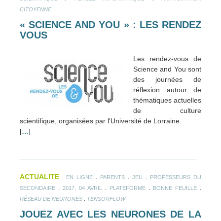
CITOYENNE
« SCIENCE AND YOU » : LES RENDEZ
VOUS
Les rendez-vous de
Science and You sont
des journées de
réflexion autour de
thématiques actuelles
de culture
scientifique, organisées par l'Université de Lorraine.
[
…
]
ACTUALITE
.
.
.
EN LIGNE
PARENTS
JEU
PROFESSEURS DU
.
.
.
.
SECONDAIRE
2017, 04 AVRIL
PLATEFORME
BONNE FEUILLE
.
RÉSEAU DE NEURONES
TENSORFLOW
JOUEZ AVEC LES NEURONES DE LA