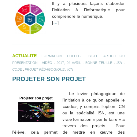
Il y a plusieurs façons d'aborder
l'initiation à l'informatique pour
comprendre le numérique.
[
…
]
ACTUALITE
.
.
.
FORMATION
COLLÈGE
LYCÉE
ARTICLE OU
.
.
.
.
.
PRÉSENTATION
VIDÉO
2017, 04 AVRIL
BONNE FEUILLE
ISN
.
.
CODE
PROJET PÉDAGOGIQUE
ICN
PROJETER SON PROJET
Le levier pédagogique de
l’initiation à ce qu’on appelle le
«code», y compris l’option ICN
ou la spécialité ISN, est une
vraie formation « par le faire » à
travers des projets. Pour
l’élève, cela permet de mettre en œuvre des