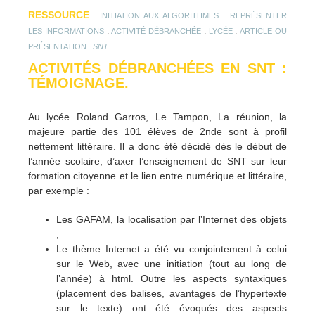
RESSOURCE
.
INITIATION AUX ALGORITHMES
REPRÉSENTER
.
.
.
LES INFORMATIONS
ACTIVITÉ DÉBRANCHÉE
LYCÉE
ARTICLE OU
.
PRÉSENTATION
SNT
ACTIVITÉS DÉBRANCHÉES EN SNT :
TÉMOIGNAGE.
Au lycée Roland Garros, Le Tampon, La réunion, la
majeure partie des 101 élèves de 2nde sont à profil
nettement littéraire. Il a donc été décidé dès le début de
l’année scolaire, d’axer l’enseignement de SNT sur leur
formation citoyenne et le lien entre numérique et littéraire,
par exemple :
Les GAFAM, la localisation par l’Internet des objets
;
Le thème Internet a été vu conjointement à celui
sur le Web, avec une initiation (tout au long de
l’année) à html. Outre les aspects syntaxiques
(placement des balises, avantages de l’hypertexte
sur le texte) ont été évoqués des aspects