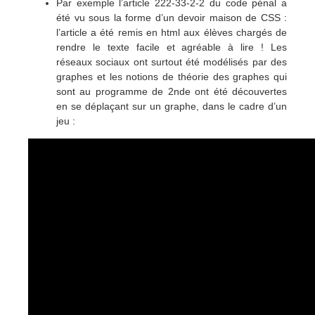
Par exemple l’article 222-33-2-2 du code pénal a
été vu sous la forme d’un devoir maison de CSS :
l’article a été remis en html aux élèves chargés de
rendre le texte facile et agréable à lire ! Les
réseaux sociaux ont surtout été modélisés par des
graphes et les notions de théorie des graphes qui
sont au programme de 2nde ont été découvertes
en se déplaçant sur un graphe, dans le cadre d’un
jeu :