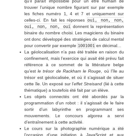
qu’il paraît impossible pour un être humain de
trouver l’unique nombre figurant sur par exemple
les fiches numéro 1, 4 et 7 et uniquement sur
celles-ci. En fait les réponses
oui, non, non,
oui, non, non, oui
donnent la représentation
binaire du nombre choisi. Les magiciens du binaire
ont donc développé des stratégies de calcul mental
pour convertir par exemple
1001001
en décimal…
La géolocalisation n’a pas été traitée en raison du
confinement, mais l’exercice qui avait été prévu fait
référence à ce sommet de la littérature belge
qu’est
le trésor de Rackham le Rouge
, où l’île au
trésor est géolocalisée, et où il s’agissait de situer
cette île. Un exposé sur l’
effet Streisand
(lié à cette
thématique) a toutefois été fait par un élève.
Les objets connectés ont été abordés par la
programmation d’un robot : il s’agissait de le faire
sortir d’un labyrinthe en programmant ses
mouvements. Le concours
algorea
a servi
d’entraînement à cette activité.
Le cours sur la photographie numérique a été
l’occasion d’une initiation à JavaScript et aux