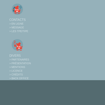
CONTACTS
> EN LIGNE
> MESSAGE
> LES TPE/TIPE
DIVERS
> PARTENAIRES
> PRÉSENTATION
> MENTIONS
> LICENCE
> CRÉDITS
> BACK OFFICE