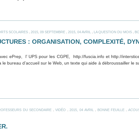
.
.
.
.
ORTS SCOLAIRES
2015, 09 SEPTEMBRE
2015, 04 AVRIL
LA QUESTION DU MOIS
BO
RUCTURES : ORGANISATION, COMPLEXITÉ, D
ec ePrep, l’ UPS pour les CGPE, http://fuscia.info et http://interstic
a le bureau d’accueil sur le Web, un texte qui aide à débroussailler le su
.
.
.
.
ROFESSEURS DU SECONDAIRE
VIDÉO
2015, 04 AVRIL
BONNE FEUILLE
ACOU
ER.