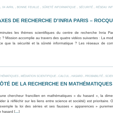
.
.
.
.
, 04 AVRIL
BONNE FEUILLE
SÛRETÉ INFORMATIQUE
SÉCURITÉ
RÉSEAU IN
AXES DE RECHERCHE D’INRIA PARIS – ROCQ
inutes les thèmes scientifiques du centre de recherche Inria Pa
ic ? Mission accomplie au travers des quatre vidéos suivantes : La mod
-ce que la sécurité et la sûreté informatique ? Les réseaux de 
.
.
.
.
.
THÉMATIQUES
MÉDIATION SCIENTIFIQUE
CALCUL
HASARD
PROBABILITÉ
SCIE
CÔTÉ DE LA RECHERCHE EN MATHÉMATIQUES
eune chercheur francilien en mathématiques « du hasard », la dime
ider à réfléchir sur les liens entre science et société) est prioritaire.
exemple la loi des séries et ses fausses « apparences » purement 
e hasard [
…
]