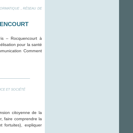
.
FORMATIQUE
RÉSEAU DE
UENCOURT
ris – Rocquencourt à
élisation pour la santé
communication Comment
NCE ET SOCIÉTÉ
nsion citoyenne de la
 Or, faire comprendre la
fortuites), expliquer