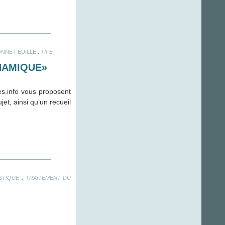
.
NNE FEUILLE
TIPE
YNAMIQUE»
es.info vous proposent
jet, ainsi qu’un recueil
.
STIQUE
TRAITEMENT DU