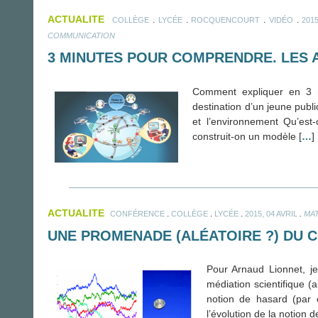
ACTUALITE
.
.
.
.
COLLÈGE
LYCÉE
ROCQUENCOURT
VIDÉO
2015
COMMUNICATION
3 MINUTES POUR COMPRENDRE. LES 
Comment expliquer en 3 m
destination d’un jeune publ
et l’environnement Qu’est
construit-on un modèle [
…
]
ACTUALITE
.
.
.
.
CONFÉRENCE
COLLÈGE
LYCÉE
2015, 04 AVRIL
MA
UNE PROMENADE (ALÉATOIRE ?) DU 
Pour Arnaud Lionnet, j
médiation scientifique (a
notion de hasard (par 
l’évolution de la notion d