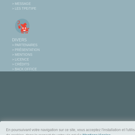
> MESSAGE
> LES TPE/TIPE
DIVERS
> PARTENAIRES
> PRÉSENTATION
> MENTIONS
> LICENCE
> CRÉDITS
> BACK OFFICE
En poursuivant votre navigation sur ce site, vous acceptez l'installation et l'utili