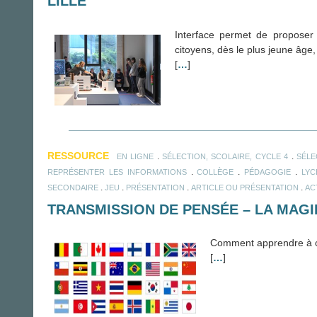
LILLE
Interface permet de proposer 
citoyens, dès le plus jeune âge,
[
…
]
RESSOURCE
.
.
EN LIGNE
SÉLECTION, SCOLAIRE, CYCLE 4
SÉLE
.
.
.
REPRÉSENTER LES INFORMATIONS
COLLÈGE
PÉDAGOGIE
LYC
.
.
.
.
SECONDAIRE
JEU
PRÉSENTATION
ARTICLE OU PRÉSENTATION
AC
TRANSMISSION DE PENSÉE – LA MAGI
Comment apprendre à co
[
…
]