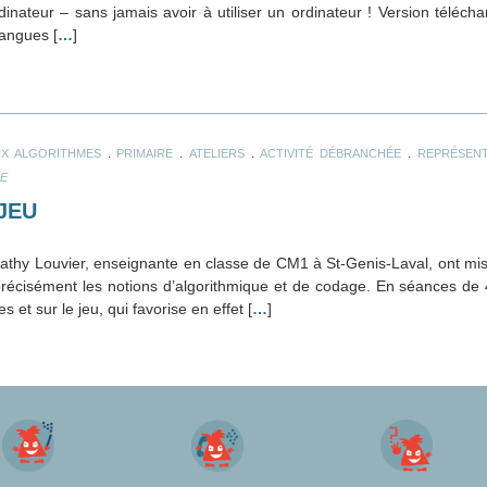
inateur – sans jamais avoir à utiliser un ordinateur ! Version téléc
langues [
…
]
.
.
.
.
AUX ALGORITHMES
PRIMAIRE
ATELIERS
ACTIVITÉ DÉBRANCHÉE
REPRÉSENT
E
JEU
Cathy Louvier, enseignante en classe de CM1 à St-Genis-Laval, ont mis
 précisément les notions d’algorithmique et de codage. En séances de 
 et sur le jeu, qui favorise en effet [
…
]