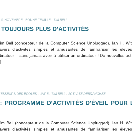
.
.
, 11 NOVEMBRE
BONNE FEUILLE
TIM BELL
 TOUJOURS PLUS D’ACTIVITÉS
m Bell (concepteur de la Computer Science Unplugged), Ian H. Wit
vers d’activités simples et amusantes de familiariser les élèv
nateur – sans jamais avoir à utiliser un ordinateur ! De nouvelles acti
]
.
.
.
ESSEURS DES ÉCOLES
LIVRE
TIM BELL
ACTIVITÉ DÉBRANCHÉE
: PROGRAMME D’ACTIVITÉS D’ÉVEIL POUR 
m Bell (concepteur de la Computer Science Unplugged), Ian H. Wit
vers d’activités simples et amusantes de familiariser les élèv