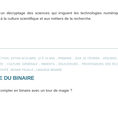
un décryptage des sciences qui irriguent les technologies numérique
 à la culture scientifique et aux métiers de la recherche.
.
.
.
CTION, EXTRA-SCOLAIRE, 12 À 15 ANS
PRIMAIRE
2018, 02 FÉVRIER
ATELIERS
.
.
.
.
ÉE
CULTURE GÉNÉRALE
PARENTS
ÉDUCATEURS
PROFESSEURS DES ÉC
.
.
TIVITÉ
BONNE FEUILLE
LANGAGE BINAIRE
E DU BINAIRE
mpter en binaire avec un tour de magie ?