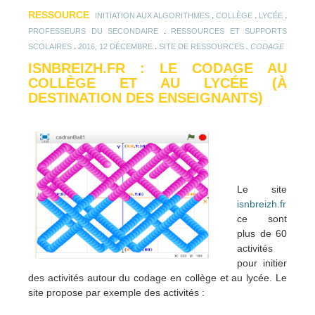
RESSOURCE
.
.
.
INITIATION AUX ALGORITHMES
COLLÈGE
LYCÉE
.
PROFESSEURS DU SECONDAIRE
RESSOURCES ET SUPPORTS
.
.
.
SCOLAIRES
2016, 12 DÉCEMBRE
SITE DE RESSOURCES
CODAGE
ISNBREIZH.FR : LE CODAGE AU
COLLÈGE ET AU LYCÉE (À
DESTINATION DES ENSEIGNANTS)
Le site
isnbreizh.fr
ce sont
plus de 60
activités
pour initier
des activités autour du codage en collège et au lycée. Le
site propose par exemple des activités :