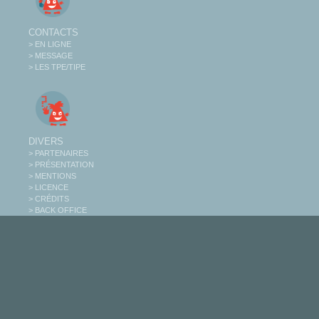
CONTACTS
> EN LIGNE
> MESSAGE
> LES TPE/TIPE
DIVERS
> PARTENAIRES
> PRÉSENTATION
> MENTIONS
> LICENCE
> CRÉDITS
> BACK OFFICE