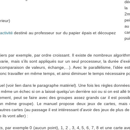
dé
la
2m
pei
rieur)
au
ca
activité
destiné au professeur sur du papier épais et découpez
pui
tiers par exemple, par ordre croissant. Il existe de nombreux algorith
varie, mais s’ils sont appliqués sur un seul processeur, la durée d’ex
mparaison de valeurs, échange,…). Avec le parallélisme, l’idée est 
onc travailler en même temps, et ainsi diminuer le temps nécessaire pour 
l (voir lien dans le paragraphe matériel). Une fois les règles données il
’est même un échec si on a laissé quelqu’un derrière soi ou si on est allé
dement, peut se faire avec des groupes assez grands car il est possibl
’un même groupe). Le manuel propose deux jeux de cartes, mais 
’autres cartes (au passage il est intéressant d’avoir des jeux de plus de
ls vont aller) :
ts, par exemple 0 (aucun point), 1, 2 , 3, 4, 5, 6, 7, 8 et une carte 