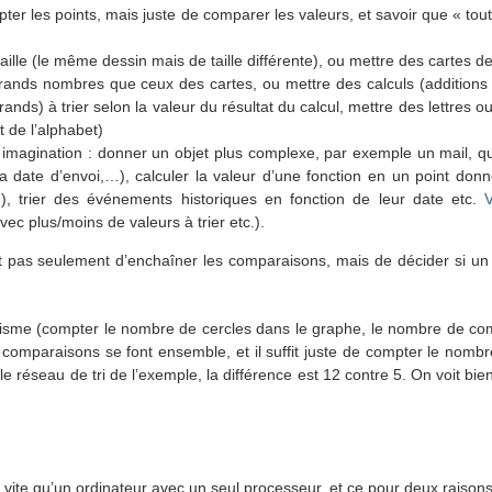
ter les points, mais juste de comparer les valeurs, et savoir que « tout
taille (le même dessin mais de taille différente), ou mettre des cartes de 
grands nombres que ceux des cartes, ou mettre des calculs (additions
ands) à trier selon la valeur du résultat du calcul, mettre des lettres o
 de l’alphabet)
 imagination : donner un objet plus complexe, par exemple un mail, qu’i
, la date d’envoi,…), calculer la valeur d’une fonction en un point don
 …), trier des événements historiques en fonction de leur date etc.
V
c plus/moins de valeurs à trier etc.).
’est pas seulement d’enchaîner les comparaisons, mais de décider si un 
lisme (compter le nombre de cercles dans le graphe, le nombre de co
s comparaisons se font ensemble, et il suffit juste de compter le nombr
réseau de tri de l’exemple, la différence est 12 contre 5. On voit bie
vite qu’un ordinateur avec un seul processeur, et ce pour deux raisons