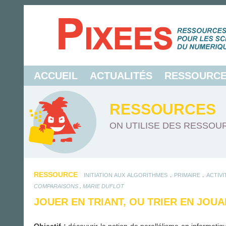
ACCUEIL
ACTUALITÉS
RESSOURC
RESSOURCES
ON UTILISE DES RESSOUR
RESSOURCE
.
.
INITIATION AUX ALGORITHMES
PRIMAIRE
ACTIV
.
COMPARAISONS
MARIE DUFLOT
JOUER EN TRIANT, OU TRIER EN JOU
Objectif
:
découvrir la notion de parallélisme en informatiq