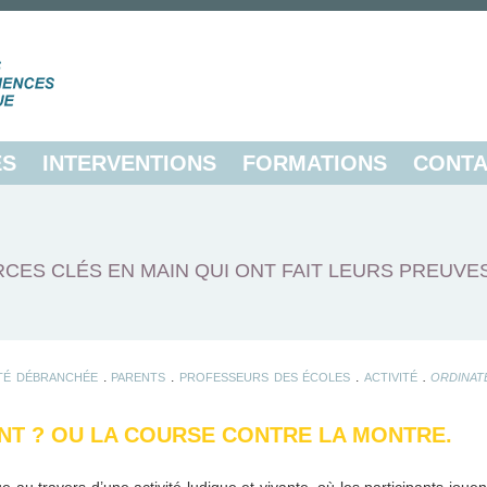
ES
INTERVENTIONS
FORMATIONS
CONTA
CES CLÉS EN MAIN QUI ONT FAIT LEURS PREUVE
.
.
.
.
ITÉ DÉBRANCHÉE
PARENTS
PROFESSEURS DES ÉCOLES
ACTIVITÉ
ORDINAT
ANT ? OU LA COURSE CONTRE LA MONTRE.
ue au travers d’une activité ludique et vivante, où les participants jou