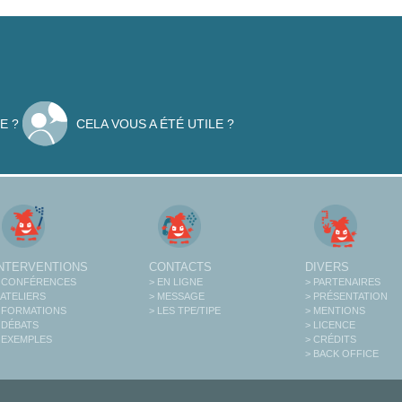
E ?
CELA VOUS A ÉTÉ UTILE ?
INTERVENTIONS
CONTACTS
DIVERS
 CONFÉRENCES
> EN LIGNE
> PARTENAIRES
 ATELIERS
> MESSAGE
> PRÉSENTATION
 FORMATIONS
> LES TPE/TIPE
> MENTIONS
 DÉBATS
> LICENCE
 EXEMPLES
> CRÉDITS
> BACK OFFICE