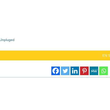
 Unpluged
EN 