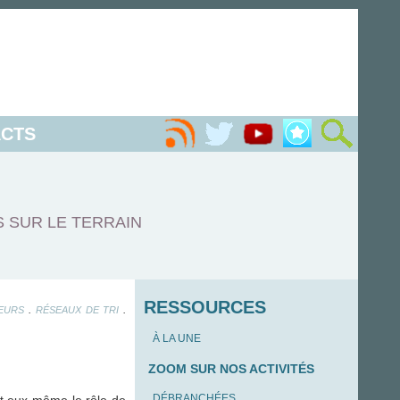
CTS
S SUR LE TERRAIN
RESSOURCES
.
.
EURS
RÉSEAUX DE TRI
À LA UNE
ZOOM SUR NOS ACTIVITÉS
DÉBRANCHÉES
ent eux-même le rôle de