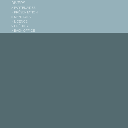
DIVERS
> PARTENAIRES
> PRÉSENTATION
> MENTIONS
> LICENCE
> CRÉDITS
> BACK OFFICE