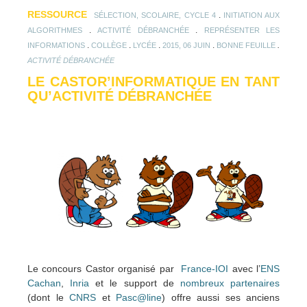
RESSOURCE
.
SÉLECTION, SCOLAIRE, CYCLE 4
INITIATION AUX
.
.
ALGORITHMES
ACTIVITÉ DÉBRANCHÉE
REPRÉSENTER LES
.
.
.
.
.
INFORMATIONS
COLLÈGE
LYCÉE
2015, 06 JUIN
BONNE FEUILLE
ACTIVITÉ DÉBRANCHÉE
LE CASTOR’INFORMATIQUE EN TANT
QU’ACTIVITÉ DÉBRANCHÉE
Le concours Castor organisé par
France-IOI
avec l’
ENS
Cachan
,
Inria
et le support de
nombreux partenaires
(dont le
CNRS
et
Pasc@line
) offre aussi ses anciens