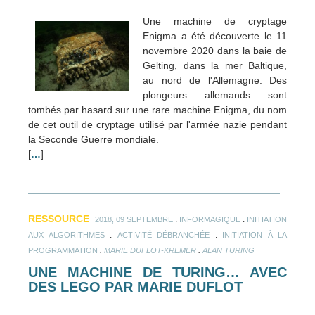
Une machine de cryptage
Enigma a été découverte le 11
novembre 2020 dans la baie de
Gelting, dans la mer Baltique,
au nord de l'Allemagne. Des
plongeurs allemands sont
tombés par hasard sur une rare machine Enigma, du nom
de cet outil de cryptage utilisé par l'armée nazie pendant
la Seconde Guerre mondiale.
[
…
]
RESSOURCE
.
.
2018, 09 SEPTEMBRE
INFORMAGIQUE
INITIATION
.
.
AUX ALGORITHMES
ACTIVITÉ DÉBRANCHÉE
INITIATION À LA
.
.
PROGRAMMATION
MARIE DUFLOT-KREMER
ALAN TURING
UNE MACHINE DE TURING… AVEC
DES LEGO PAR MARIE DUFLOT