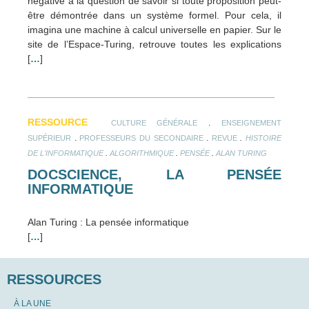
négative à la question de savoir si toute proposition peut-
être démontrée dans un système formel. Pour cela, il
imagina une machine à calcul universelle en papier. Sur le
site de l’Espace-Turing, retrouve toutes les explications
[
…
]
RESSOURCE
.
CULTURE GÉNÉRALE
ENSEIGNEMENT
.
.
.
SUPÉRIEUR
PROFESSEURS DU SECONDAIRE
REVUE
HISTOIRE
.
.
.
DE L'INFORMATIQUE
ALGORITHMIQUE
PENSÉE
ALAN TURING
DOCSCIENCE, LA PENSÉE
INFORMATIQUE
Alan Turing : La pensée informatique
[
…
]
RESSOURCES
À LA UNE