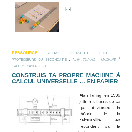
[
…
]
RESSOURCE
.
.
ACTIVITÉ DÉBRANCHÉE
COLLÈGE
.
.
PROFESSEURS DU SECONDAIRE
ALAN TURING
MACHINE À
CALCUL UNIVERSELLE
CONSTRUIS TA PROPRE MACHINE À
CALCUL UNIVERSELLE … EN PAPIER
Alan Turing, en 1936
jette les bases de ce
qui deviendra la
théorie de la
calculabilité en
répondant par la