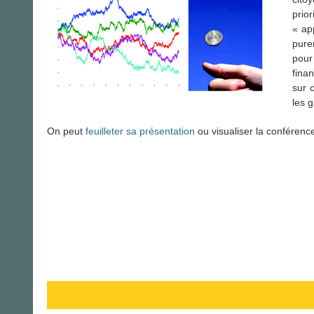
prio
« ap
pure
pour
fina
sur 
les g
On peut
feuilleter sa présentation
ou visualiser la conférenc