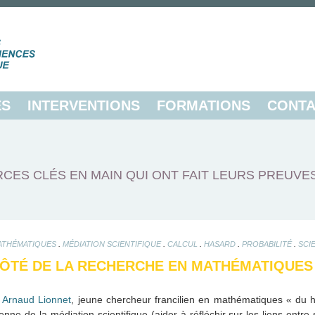
ES
INTERVENTIONS
FORMATIONS
CONTA
CES CLÉS EN MAIN QUI ONT FAIT LEURS PREUVE
.
.
.
.
.
ATHÉMATIQUES
MÉDIATION SCIENTIFIQUE
CALCUL
HASARD
PROBABILITÉ
SCI
CÔTÉ DE LA RECHERCHE EN MATHÉMATIQUES
Arnaud Lionnet
, jeune chercheur francilien en mathématiques « du 
enne de la médiation scientifique (aider à réfléchir sur les liens entre 