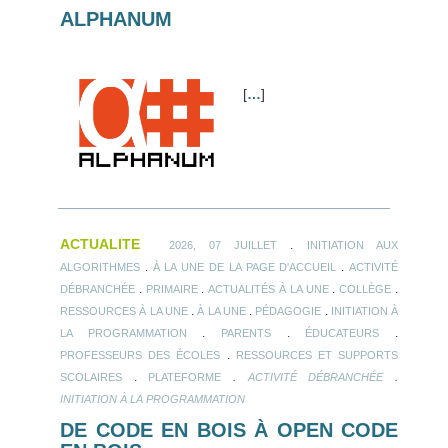
ALPHANUM
[
…
]
ACTUALITE
.
2026, 07 JUILLET
INITIATION AUX
.
.
ALGORITHMES
À LA UNE DE LA PAGE D'ACCUEIL
ACTIVITÉ
.
.
.
.
DÉBRANCHÉE
PRIMAIRE
ACTUALITÉS À LA UNE
COLLÈGE
.
.
.
RESSOURCES À LA UNE
À LA UNE
PÉDAGOGIE
INITIATION À
.
.
.
LA PROGRAMMATION
PARENTS
ÉDUCATEURS
.
PROFESSEURS DES ÉCOLES
RESSOURCES ET SUPPORTS
.
.
.
SCOLAIRES
PLATEFORME
ACTIVITÉ DÉBRANCHÉE
INITIATION À LA PROGRAMMATION
DE CODE EN BOIS À OPEN CODE