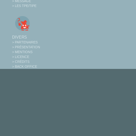
> MESSAGE
> LES TPE/TIPE
DIVERS
> PARTENAIRES
> PRÉSENTATION
> MENTIONS
> LICENCE
> CRÉDITS
> BACK OFFICE