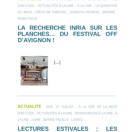
.
.
.
D'ACCUEIL
ACTUALITÉS À LA UNE
À LA UNE
LA QUESTION
.
.
.
.
DU MOIS
PIÈCE DE THÉATRE
QUENTIN PEYRON
BINÔME
ROBOTIQUE
LA RECHERCHE INRIA SUR LES
PLANCHES… DU FESTIVAL OFF
D’AVIGNON !
[
…
]
ACTUALITE
.
2026, 07 JUILLET
À LA UNE DE LA PAGE
.
.
.
D'ACCUEIL
ACTUALITÉS À LA UNE
RESSOURCES À LA UNE
À
.
.
.
LA UNE
LIVRE
BONNE FEUILLE
LIVRES
LECTURES ESTIVALES : LES