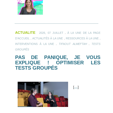
ACTUALITE
.
2026, 07 JUILLET
À LA UNE DE LA PAGE
.
.
.
D'ACCUEIL
ACTUALITÉS À LA UNE
RESSOURCES À LA UNE
.
.
INTERVENTIONS À LA UNE
TIFAOUT ALMEFTAH
TESTS
GROUPÉS
PAS DE PANIQUE, JE VOUS
EXPLIQUE ! OPTIMISER LES
TESTS GROUPÉS
[
…
]