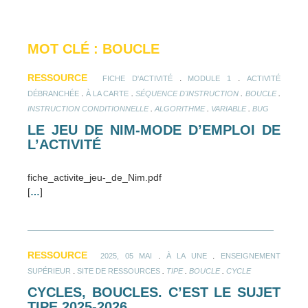
MOT CLÉ : BOUCLE
RESSOURCE
.
.
FICHE D'ACTIVITÉ
MODULE 1
ACTIVITÉ
.
.
.
.
DÉBRANCHÉE
À LA CARTE
SÉQUENCE D'INSTRUCTION
BOUCLE
.
.
.
INSTRUCTION CONDITIONNELLE
ALGORITHME
VARIABLE
BUG
LE JEU DE NIM-MODE D’EMPLOI DE
L’ACTIVITÉ
fiche_activite_jeu-_de_Nim.pdf
[
…
]
RESSOURCE
.
.
2025, 05 MAI
À LA UNE
ENSEIGNEMENT
.
.
.
.
SUPÉRIEUR
SITE DE RESSOURCES
TIPE
BOUCLE
CYCLE
CYCLES, BOUCLES. C’EST LE SUJET
TIPE 2025-2026