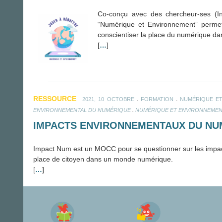
Co-conçu avec des chercheur-ses (In
“Numérique et Environnement” permet 
conscientiser la place du numérique dans
[
…
]
RESSOURCE
.
.
2021, 10 OCTOBRE
FORMATION
NUMÉRIQUE ET
.
ENVIRONNEMENTAL DU NUMÉRIQUE
NUMÉRIQUE ET ENVIRONNEME
IMPACTS ENVIRONNEMENTAUX DU NU
Impact Num est un MOCC pour se questionner sur les impac
place de citoyen dans un monde numérique.
[
…
]