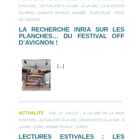
.
.
.
D'ACCUEIL
ACTUALITÉS À LA UNE
À LA UNE
LA QUESTION
.
.
.
.
DU MOIS
QUENTIN PEYRON
BINÔME
ROBOTIQUE
PIÈCE
DE THÉATRE
LA RECHERCHE INRIA SUR LES
PLANCHES… DU FESTIVAL OFF
D’AVIGNON !
[
…
]
ACTUALITE
.
2026, 07 JUILLET
À LA UNE DE LA PAGE
.
.
.
D'ACCUEIL
ACTUALITÉS À LA UNE
RESSOURCES À LA UNE
À
.
.
.
LA UNE
LIVRE
BONNE FEUILLE
LIVRES
LECTURES ESTIVALES : LES