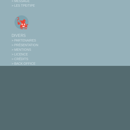
> MESSAGE
> LES TPE/TIPE
DIVERS
> PARTENAIRES
> PRÉSENTATION
> MENTIONS
> LICENCE
> CRÉDITS
> BACK OFFICE