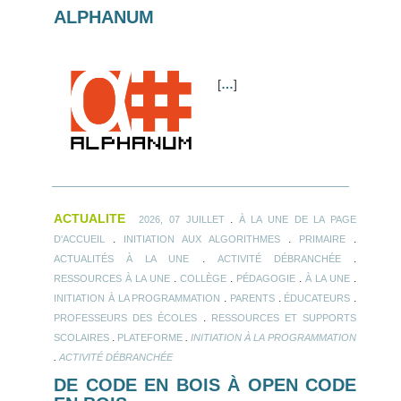
ALPHANUM
[
…
]
ACTUALITE
.
2026, 07 JUILLET
À LA UNE DE LA PAGE
.
.
.
D'ACCUEIL
INITIATION AUX ALGORITHMES
PRIMAIRE
.
.
ACTUALITÉS À LA UNE
ACTIVITÉ DÉBRANCHÉE
.
.
.
.
RESSOURCES À LA UNE
COLLÈGE
PÉDAGOGIE
À LA UNE
.
.
.
INITIATION À LA PROGRAMMATION
PARENTS
ÉDUCATEURS
.
PROFESSEURS DES ÉCOLES
RESSOURCES ET SUPPORTS
.
.
SCOLAIRES
PLATEFORME
INITIATION À LA PROGRAMMATION
.
ACTIVITÉ DÉBRANCHÉE
DE CODE EN BOIS À OPEN CODE