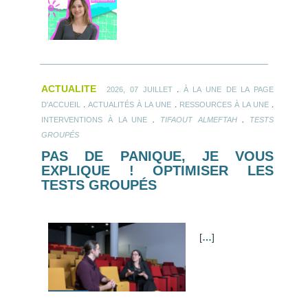
ACTUALITE
.
2026, 07 JUILLET
À LA UNE DE LA PAGE
.
.
.
D'ACCUEIL
ACTUALITÉS À LA UNE
RESSOURCES À LA UNE
.
.
INTERVENTIONS À LA UNE
TIFAOUT ALMEFTAH
TESTS
GROUPÉS
PAS DE PANIQUE, JE VOUS
EXPLIQUE ! OPTIMISER LES
TESTS GROUPÉS
[
…
]