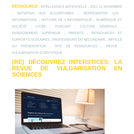
RESSOURCE
.
INTELLIGENCE ARTIFICIELLE
2022, 11 NOVEMBRE
.
.
INITIATION AUX ALGORITHMES
REPRÉSENTER LES
.
.
INFORMATIONS
HISTOIRE DE L'INFORMATIQUE
NUMÉRIQUE ET
.
.
.
.
SOCIÉTÉ
LYCÉE
PODCAST
CULTURE GÉNÉRALE
.
.
ENSEIGNEMENT SUPÉRIEUR
PARENTS
RESSOURCES ET
.
.
SUPPORTS SCOLAIRES
PROFESSEURS DU SECONDAIRE
ARTICLE
.
.
.
OU PRÉSENTATION
SITE DE RESSOURCES
REVUE
VULGARISATION SCIENTIFIQUE
(RE) DÉCOUVREZ INTERSTICES: LA
REVUE DE VULGARISATION EN
SCIENCES