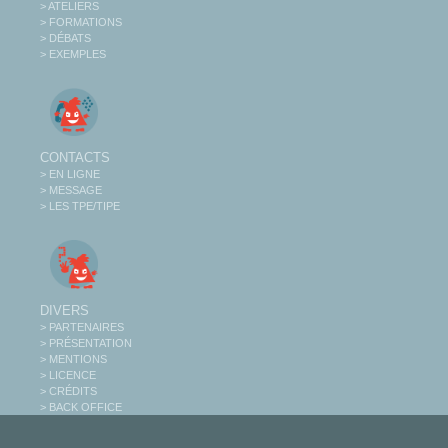
> ATELIERS
> FORMATIONS
> DÉBATS
> EXEMPLES
CONTACTS
> EN LIGNE
> MESSAGE
> LES TPE/TIPE
DIVERS
> PARTENAIRES
> PRÉSENTATION
> MENTIONS
> LICENCE
> CRÉDITS
> BACK OFFICE