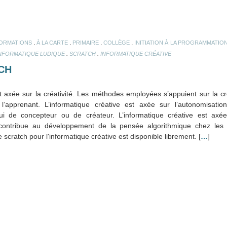
.
.
.
.
FORMATIONS
À LA CARTE
PRIMAIRE
COLLÈGE
INITIATION À LA PROGRAMMATIO
.
.
NFORMATIQUE LUDIQUE
SCRATCH
INFORMATIQUE CRÉATIVE
CH
t axée sur la créativité. Les méthodes employées s’appuient sur la créa
 l’apprenant. L’informatique créative est axée sur l’autonomisati
i de concepteur ou de créateur. L’informatique créative est axée 
contribue au développement de la pensée algorithmique chez les
de scratch pour l'informatique créative est disponible librement. [
…
]