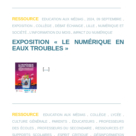
RESSOURCE
.
.
EDUCATION AUX MÉDIAS
2024, 09 SEPTEMBRE
.
.
.
.
EXPOSITION
COLLÈGE
DÉBAT ÉCHANGE
LILLE
NUMÉRIQUE ET
.
.
SOCIÉTÉ
L'INFORMATION DU MOIS
IMPACT DU NUMÉRIQUE
EXPOSITION « LE NUMÉRIQUE EN
EAUX TROUBLES »
[
…
]
RESSOURCE
.
.
.
EDUCATION AUX MÉDIAS
COLLÈGE
LYCÉE
.
.
.
CULTURE GÉNÉRALE
PARENTS
ÉDUCATEURS
PROFESSEURS
.
.
DES ÉCOLES
PROFESSEURS DU SECONDAIRE
RESSOURCES ET
.
.
SUPPORTS SCOLAIRES
ESPRIT CRITIQUE
DÉSINFORMATION