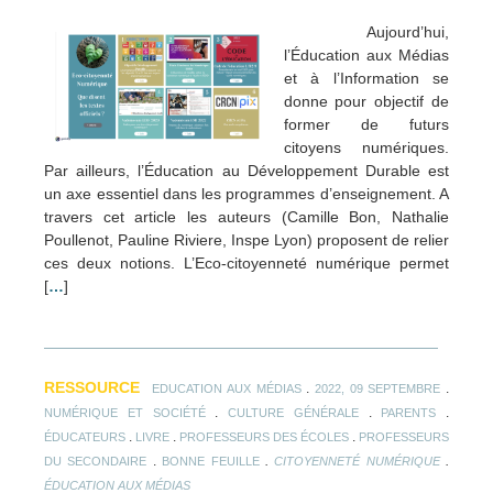
Aujourd’hui,
l’Éducation aux Médias
et à l’Information se
donne pour objectif de
former de futurs
citoyens numériques.
Par ailleurs, l’Éducation au Développement Durable est
un axe essentiel dans les programmes d’enseignement. A
travers cet article les auteurs (Camille Bon, Nathalie
Poullenot, Pauline Riviere, Inspe Lyon) proposent de relier
ces deux notions. L’Eco-citoyenneté numérique permet
[
…
]
RESSOURCE
.
.
EDUCATION AUX MÉDIAS
2022, 09 SEPTEMBRE
.
.
.
NUMÉRIQUE ET SOCIÉTÉ
CULTURE GÉNÉRALE
PARENTS
.
.
.
ÉDUCATEURS
LIVRE
PROFESSEURS DES ÉCOLES
PROFESSEURS
.
.
.
DU SECONDAIRE
BONNE FEUILLE
CITOYENNETÉ NUMÉRIQUE
ÉDUCATION AUX MÉDIAS