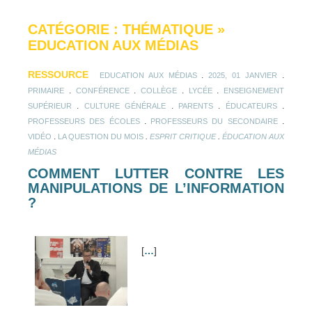
CATÉGORIE : THÉMATIQUE
»
EDUCATION AUX MÉDIAS
RESSOURCE
.
.
EDUCATION AUX MÉDIAS
2025, 01 JANVIER
.
.
.
.
PRIMAIRE
CONFÉRENCE
COLLÈGE
LYCÉE
ENSEIGNEMENT
.
.
.
.
SUPÉRIEUR
CULTURE GÉNÉRALE
PARENTS
ÉDUCATEURS
.
.
PROFESSEURS DES ÉCOLES
PROFESSEURS DU SECONDAIRE
.
.
.
VIDÉO
LA QUESTION DU MOIS
ESPRIT CRITIQUE
ÉDUCATION AUX
MÉDIAS
COMMENT LUTTER CONTRE LES
MANIPULATIONS DE L’INFORMATION
?
[
…
]