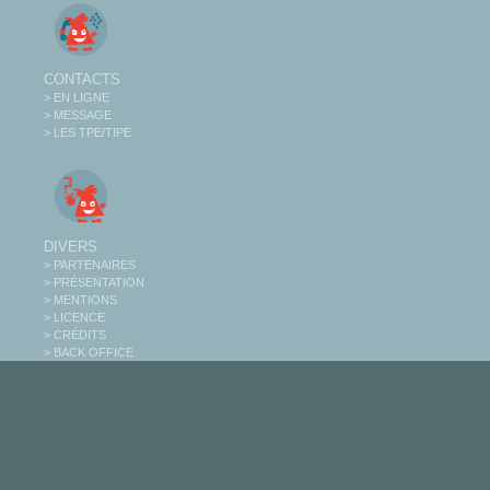
CONTACTS
> EN LIGNE
> MESSAGE
> LES TPE/TIPE
DIVERS
> PARTENAIRES
> PRÉSENTATION
> MENTIONS
> LICENCE
> CRÉDITS
> BACK OFFICE