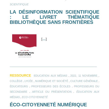
SCIENTIFIQUE
LA DÉSINFORMATION SCIENTIFIQUE
: LE LIVRET THÉMATIQUE
BIBLIOTHÈQUE SANS FRONTIÈRES
[
…
]
RESSOURCE
.
.
EDUCATION AUX MÉDIAS
2022, 11 NOVEMBRE
.
.
.
.
COLLÈGE
LYCÉE
NUMÉRIQUE ET SOCIÉTÉ
CULTURE GÉNÉRALE
.
.
ÉDUCATEURS
PROFESSEURS DES ÉCOLES
PROFESSEURS DU
.
.
SECONDAIRE
ARTICLE OU PRÉSENTATION
ÉDUCATION AUX
.
MÉDIAS
ECO-CITOYENNETÉ
ÉCO-CITOYENNETÉ NUMÉRIQUE