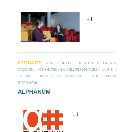
[
…
]
ACTUALITE
.
2026, 07 JUILLET
À LA UNE DE LA PAGE
.
.
.
D'ACCUEIL
ACTUALITÉS À LA UNE
RESSOURCES À LA UNE
À
.
.
LA UNE
HISTOIRE DU NUMÉRIQUE
CONSERVATION
PATRIMOINE
ALPHANUM
[
…
]