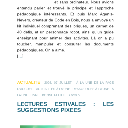
et sans ordinateur. Nous avions
entendu parler et trouvé le principe et l'approche
pédagogique intéressants. Et puis Marc Agenis-
Nevers, créateur de Code en Bois, nous a envoyé un
kit individuel comprenant des briques, un carnet de
40 défis, et un personnage robot, ainsi qu'un guide
enseignant pour animer des activités. Là on a pu
toucher, manipuler et consulter les documents
pédagogiques. On a aimé.
[
…
]
ACTUALITE
.
2026, 07 JUILLET
À LA UNE DE LA PAGE
.
.
.
D'ACCUEIL
ACTUALITÉS À LA UNE
RESSOURCES À LA UNE
À
.
.
.
LA UNE
LIVRE
BONNE FEUILLE
LIVRES
LECTURES ESTIVALES : LES
SUGGESTIONS PIXEES