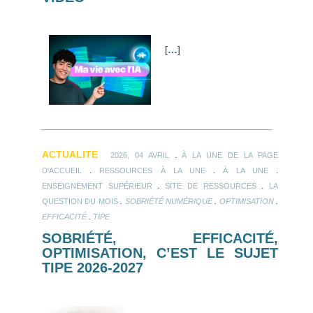
[
…
]
ACTUALITE
.
2026, 04 AVRIL
À LA UNE DE LA PAGE
.
.
.
D'ACCUEIL
RESSOURCES À LA UNE
À LA UNE
.
.
ENSEIGNEMENT SUPÉRIEUR
SITE DE RESSOURCES
LA
.
.
.
QUESTION DU MOIS
SOBRIÉTÉ NUMÉRIQUE
OPTIMISATION
.
EFFICACITÉ
TIPE
SOBRIÉTÉ, EFFICACITÉ,
OPTIMISATION, C’EST LE SUJET
TIPE 2026-2027