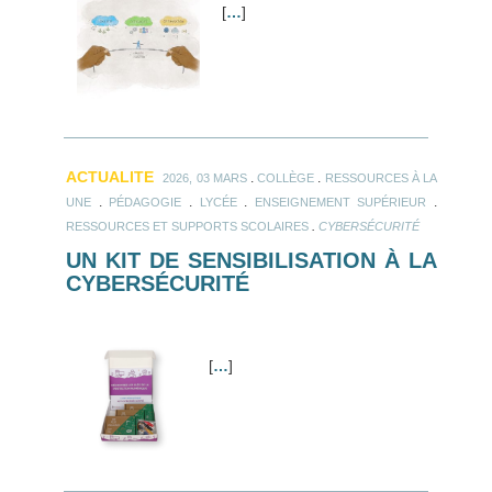
[
…
]
ACTUALITE
.
.
2026, 03 MARS
COLLÈGE
RESSOURCES À LA
.
.
.
.
UNE
PÉDAGOGIE
LYCÉE
ENSEIGNEMENT SUPÉRIEUR
.
RESSOURCES ET SUPPORTS SCOLAIRES
CYBERSÉCURITÉ
UN KIT DE SENSIBILISATION À LA
CYBERSÉCURITÉ
[
…
]