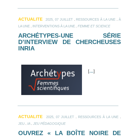
ACTUALITE
.
.
2025, 07 JUILLET
RESSOURCES À LA UNE
À
.
.
LA UNE
INTERVENTIONS À LA UNE
FEMME ET SCIENCE
ARCHÉTYPES-UNE SÉRIE
D’INTERVIEW DE CHERCHEUSES
INRIA
[
…
]
ACTUALITE
.
.
2025, 07 JUILLET
RESSOURCES À LA UNE
.
.
JEU
IA
JEU PÉDAGOGIQUE
OUVREZ « LA BOÎTE NOIRE DE