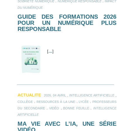
.
.
SOBRIÉTÉ NUMÉRIQUE
NUMÉRIQUE RESPONSABLE
IMPACT
DU NUMÉRIQUE
GUIDE DES FORMATIONS 2026
POUR UN NUMÉRIQUE PLUS
RESPONSABLE
[
…
]
ACTUALITE
.
.
2026, 04 AVRIL
INTELLIGENCE ARTIFICIELLE
.
.
.
COLLÈGE
RESSOURCES À LA UNE
LYCÉE
PROFESSEURS
.
.
.
DU SECONDAIRE
VIDÉO
BONNE FEUILLE
INTELLIGENCE
ARTIFICIELLE
MA VIE AVEC L’IA, UNE SÉRIE
VIDÉO