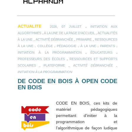
ACTUALITE
.
2026, 07 JUILLET
INITIATION AUX
.
.
ALGORITHMES
À LA UNE DE LA PAGE D'ACCUEIL
ACTUALITÉS
.
.
.
À LA UNE
ACTIVITÉ DÉBRANCHÉE
PRIMAIRE
RESSOURCES
.
.
.
.
.
À LA UNE
COLLÈGE
PÉDAGOGIE
À LA UNE
PARENTS
.
.
INITIATION À LA PROGRAMMATION
ÉDUCATEURS
.
PROFESSEURS DES ÉCOLES
RESSOURCES ET SUPPORTS
.
.
.
SCOLAIRES
PLATEFORME
ACTIVITÉ DÉBRANCHÉE
INITIATION À LA PROGRAMMATION
DE CODE EN BOIS À OPEN CODE
EN BOIS
CODE EN BOIS, ces kits de
matériel pédagogiques
permettant d'initier à la
programmation et
l'algorithmique de façon ludique