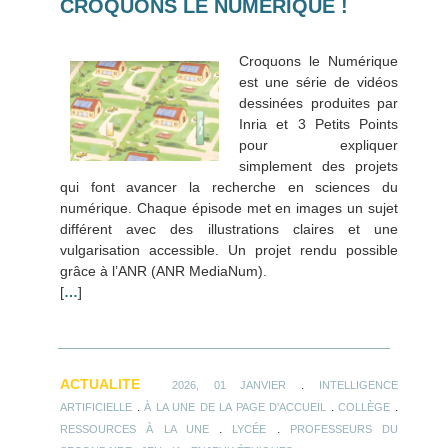
CROQUONS LE NUMÉRIQUE !
Croquons le Numérique
est une série de vidéos
dessinées produites par
Inria et 3 Petits Points
pour expliquer
simplement des projets
qui font avancer la recherche en sciences du
numérique. Chaque épisode met en images un sujet
différent avec des illustrations claires et une
vulgarisation accessible. Un projet rendu possible
grâce à l’ANR (ANR MediaNum).
[
…
]
ACTUALITE
.
2026, 01 JANVIER
INTELLIGENCE
.
.
.
ARTIFICIELLE
À LA UNE DE LA PAGE D'ACCUEIL
COLLÈGE
.
.
RESSOURCES À LA UNE
LYCÉE
PROFESSEURS DU