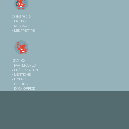
CONTACTS
> EN LIGNE
> MESSAGE
> LES TPE/TIPE
DIVERS
> PARTENAIRES
> PRÉSENTATION
> MENTIONS
> LICENCE
> CRÉDITS
> BACK OFFICE