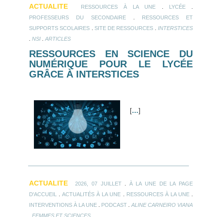
ACTUALITE
.
.
RESSOURCES À LA UNE
LYCÉE
.
PROFESSEURS DU SECONDAIRE
RESSOURCES ET
.
.
SUPPORTS SCOLAIRES
SITE DE RESSOURCES
INTERSTICES
.
.
NSI
ARTICLES
RESSOURCES EN SCIENCE DU
NUMÉRIQUE POUR LE LYCÉE
GRÂCE À INTERSTICES
[
…
]
ACTUALITE
.
2026, 07 JUILLET
À LA UNE DE LA PAGE
.
.
.
D'ACCUEIL
ACTUALITÉS À LA UNE
RESSOURCES À LA UNE
.
.
INTERVENTIONS À LA UNE
PODCAST
ALINE CARNEIRO VIANA
.
FEMMES ET SCIENCES