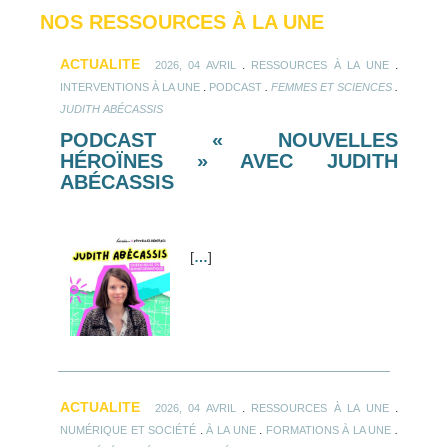
NOS RESSOURCES À LA UNE
ACTUALITE
.
.
2026, 04 AVRIL
RESSOURCES À LA UNE
.
.
.
INTERVENTIONS À LA UNE
PODCAST
FEMMES ET SCIENCES
JUDITH ABÉCASSIS
PODCAST « NOUVELLES
HÉROÏNES » AVEC JUDITH
ABÉCASSIS
[
…
]
ACTUALITE
.
.
2026, 04 AVRIL
RESSOURCES À LA UNE
.
.
.
NUMÉRIQUE ET SOCIÉTÉ
À LA UNE
FORMATIONS À LA UNE