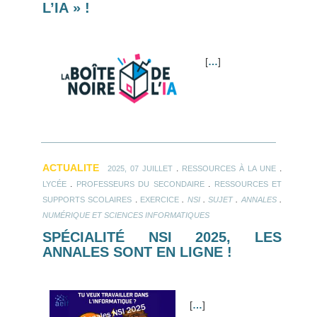
L’IA » !
[
…
]
ACTUALITE
.
.
2025, 07 JUILLET
RESSOURCES À LA UNE
.
.
LYCÉE
PROFESSEURS DU SECONDAIRE
RESSOURCES ET
.
.
.
.
.
SUPPORTS SCOLAIRES
EXERCICE
NSI
SUJET
ANNALES
NUMÉRIQUE ET SCIENCES INFORMATIQUES
SPÉCIALITÉ NSI 2025, LES
ANNALES SONT EN LIGNE !
[
…
]