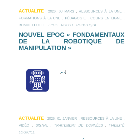
ACTUALITE
.
.
2026, 03 MARS
RESSOURCES À LA UNE
.
.
.
FORMATIONS À LA UNE
PÉDAGOGIE
COURS EN LIGNE
.
.
.
BONNE FEUILLE
EPOC
ROBOT
ROBOTIQUE
NOUVEL EPOC « FONDAMENTAUX
DE LA ROBOTIQUE DE
MANIPULATION »
[
…
]
ACTUALITE
.
.
2026, 01 JANVIER
RESSOURCES À LA UNE
.
.
.
VIDÉO
SIGNAL
TRAITEMENT DE DONNÉES
FIABILITÉ
LOGICIEL