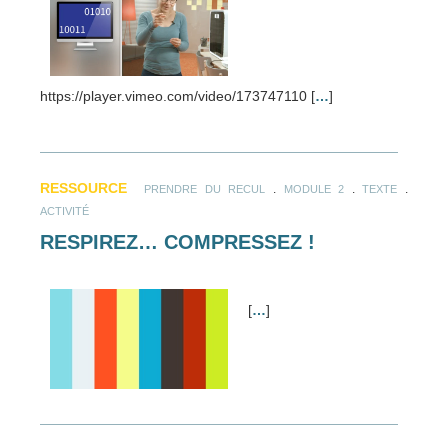
https://player.vimeo.com/video/173747110 [
…
]
RESSOURCE
.
.
.
PRENDRE DU RECUL
MODULE 2
TEXTE
ACTIVITÉ
RESPIREZ… COMPRESSEZ !
[
…
]