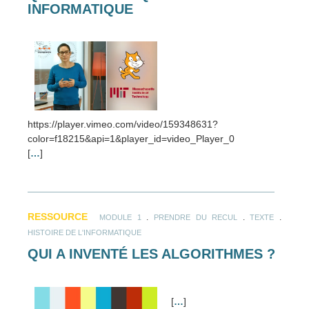
INFORMATIQUE
https://player.vimeo.com/video/159348631?
color=f18215&api=1&player_id=video_Player_0
[
…
]
RESSOURCE
.
.
.
MODULE 1
PRENDRE DU RECUL
TEXTE
HISTOIRE DE L'INFORMATIQUE
QUI A INVENTÉ LES ALGORITHMES ?
[
…
]