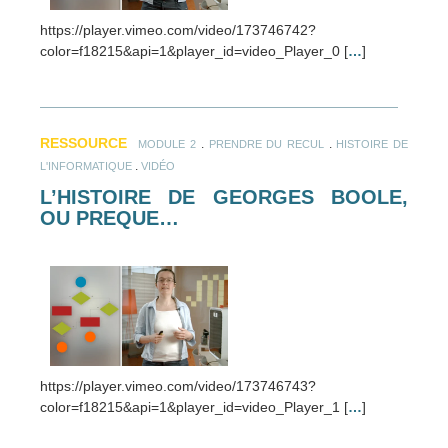
https://player.vimeo.com/video/173746742?
color=f18215&api=1&player_id=video_Player_0 [
…
]
RESSOURCE
.
.
MODULE 2
PRENDRE DU RECUL
HISTOIRE DE
.
L'INFORMATIQUE
VIDÉO
L’HISTOIRE DE GEORGES BOOLE,
OU PREQUE…
https://player.vimeo.com/video/173746743?
color=f18215&api=1&player_id=video_Player_1 [
…
]